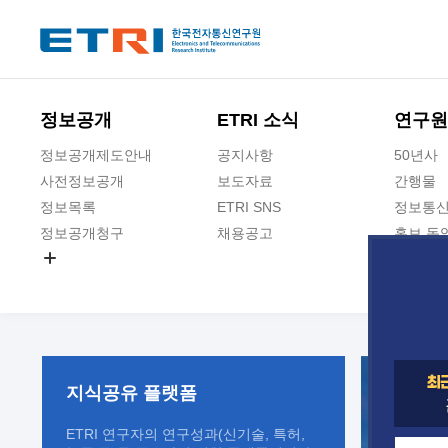
본문 바로가기
주요메뉴 바로가기
정보공개
ETRI 소식
연구원
정보공개제도안내
공지사항
50년사
사전정보공개
보도자료
간행물
정보목록
ETRI SNS
정보통신
정보공개청구
채용공고
홍보 동
경영공시
공공데이터개방
사업실명제
지식공유
플랫폼
ETRI 연구자의 연구성과(신기술, 특허,