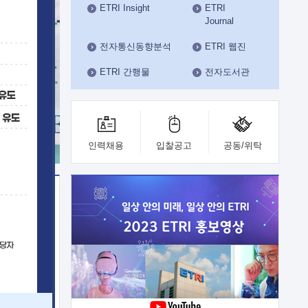
ETRI Insight
ETRI
수도권연구본부
Journal
기획본부
사업화본부
전자통신동향분석
ETRI 웹진
행정본부
ETRI 간행물
전자도서관
대외협력부
인력채용
입찰공고
공동/위탁
이전
업 지원
능 기술
체실험실