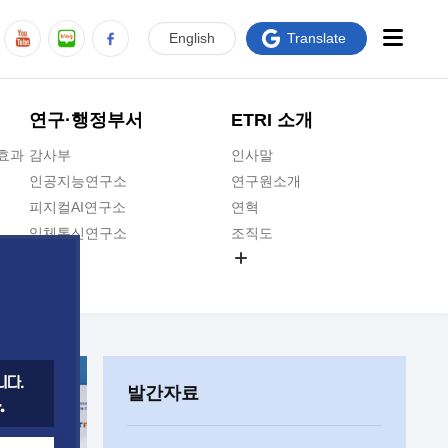
En
glish
Translate
연구·행정부서
ETRI 소개
급효과
감사부
인사말
인공지능연구소
연구원소개
피지컬AI연구소
연혁
입체통신연구소
조직도
공간미디어연구소
기타 공개정보
ADX융합연구소
원규 제·개정 예고
ICT전략연구소
연구원 고객헌장
인공지능안전연구소
ETRI CI
우주항공반도체전략연구단
주요업무연락처
발간자료
대경권연구본부
찾아오시는길
호남권연구본부