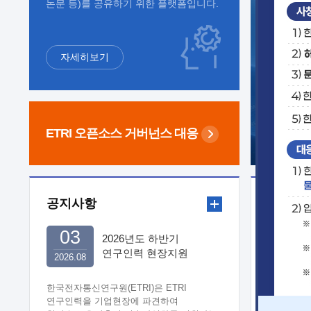
논문 등)를 공유하기 위한 플랫폼입니다.
자세히보기
ETRI 오픈소스
거버넌스 대응
공지사항
보도자
03
2026년도 하반기
연구인력 현장지원
2026.08
희망기업 신청/접수
한국전자통신연구원(ETRI)은 ETRI
연구인력을 기업현장에 파견하여