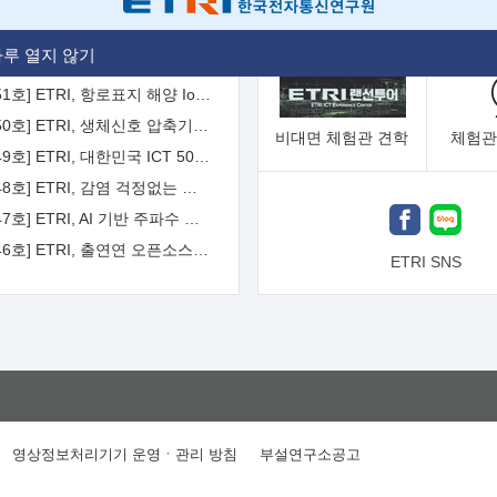
[2026-52호] ETRI, ITU-T 자율주행차 국제표준화 주도한다
루 열지 않기
[2026-51호] ETRI, 항로표지 해양 IoT 무선통신체계 개발 나선다
[2026-50호] ETRI, 생체신호 압축기술 국제표준 채택...의료 AI 시대 연다
비대면
체험관 견학
체험관
[2026-49호] ETRI, 대한민국 ICT 50년 역사를 담은 온라인 50년사 공개
[2026-48호] ETRI, 감염 걱정없는 공중 터치 인터페이스 시대 연다
[2026-47호] ETRI, AI 기반 주파수 예측기술 국제표준 이끌어
[2026-46호] ETRI, 출연연 오픈소스 협의체 '범출연연'으로 확대 운영
ETRI SNS
영상정보처리기기 운영ㆍ관리 방침
부설연구소공고