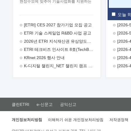
현장수요에 맞추어 기술사업화를 지원하는
『연구인력 현장지원』프로그램을
운영하고 있습니다.이에 연구인력의 지원을
오늘 하
희망하는 중소.중견기업에서는 신청하여
주시기 바랍니다.
2026년 8월
[ETRI] CES 2027 참가기업 모집 공고
한국전자통신연구원장
1. 추진개요

ETRI 기술 스케일업 R&BD 사업 공고
추진목적: ETRI 인력을 기업현장에 파견.
기술지원을 실시함으로써 ETRI 개발기술의
2026년 ETRI 지식재산권 유상양도계약 수요조사 공고
사업화를 지원하여 사업화성과를
ETRI 테크비즈 인사이트 8호(TechBiz Insight Vol.8) 발간
극대화하고, 지원기업을 강견기업으로
육성하고자 함.
 신청자격: ETRI
KRnet 2026 행사 안내
협력기업 및 일반 ICT 중소기업* 협력기업:
K-디지털 챌린지_NET 챌린지 캠프 시즌13 안내
ETRI 창업/연구소기업, 기술이전/출자기업
등 ETRI 개발기술을 사업화하고자 하는
기업
 파견기간: 1년 이상 [최대 3년까지
연속지원 가능]* 연속지원은 지원완료
시점에서 당해 지원실적과 차기 지원계획을
평가하여 결정
 기업부담: 연구인력
연봉기준 30 ~ 40%* (1년차) 연봉의 30%,
클린ETRI
e-신문고
공익신고
(2 ~ 3년차) 연봉의 40%
 추진일정(1)
희망기업 신청/접수(2)희망인력-희망기업
매칭(3)현장조사/ 선정(심의)(4)협약체결
개인정보처리방침
이해하기 쉬운 개인정보처리방침
저작권정책
(5)기업파견8월 3일 ~ 14일
8월 17일 ~
26일
9월초순
9월 중순
10월 이후*