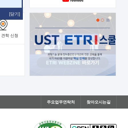
[닫기]
 견학
신청
주요업무연락처
찾아오시는길