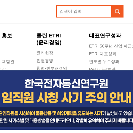
 홍보
클린 ETRI
대표연구성과
(윤리경영)
ETRI 50주년 산업 파
윤리헌장
ETRI 대표성과
인권경영
 체험관
연도별 우수성과
청렴·반부패경영
영상
R&D 파급효과
e-신문고(ETRI 신고센터)
지식공유플랫폼
공익신고
청렴포털 신고
고객의소리
수의계약 현황
부패징계 현황
감사결과공개