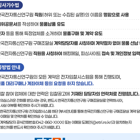
료
기술사업화플랫폼/기술
기술예고
중소기
보유특허
이전가
융합기술연구생산센터
반도