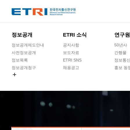
본문 바로가기
주요메뉴 바로가기
하단메뉴 바로가기
정보공개
ETRI 소식
연구원
정보공개제도안내
공지사항
50년사
사전정보공개
보도자료
간행물
정보목록
ETRI SNS
정보통신
정보공개청구
채용공고
홍보 동
경영공시
공공데이터개방
사업실명제