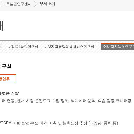
호남권연구센터
부서 소개
개
실
광ICT융합연구실
엣지컴퓨팅응용서비스연구실
에너지지능화연구
연구실
행업무
플랫폼 개발
이터 연동, 센서·시장·운전로그 수집/정제, 빅데이터 분석, 학습·검증·모니터링
rmer/TSFM 기반 발전·수요·가격 예측 및 불확실성 추정 (태양광, 풍력 등)