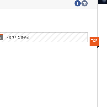
수도권연구본부
기획본부
사업화본부
행정본부
대외협력부
실
광패키징연구실
TOP