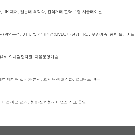
, DR 제어, 열분배 최적화, 전력거래 전략 수립·시뮬레이션
단/원인분석, DT·CPS 상태추정(MVDC 배전망), RUL 수명예측, 풍력 블레이
Q&A, 의사결정지원, 자율운영기술
계측 데이터 실시간 분석, 조건 탐색·최적화, 로보틱스 연동
델 버전·배포 관리, 성능·신뢰성·거버넌스 지표 운영