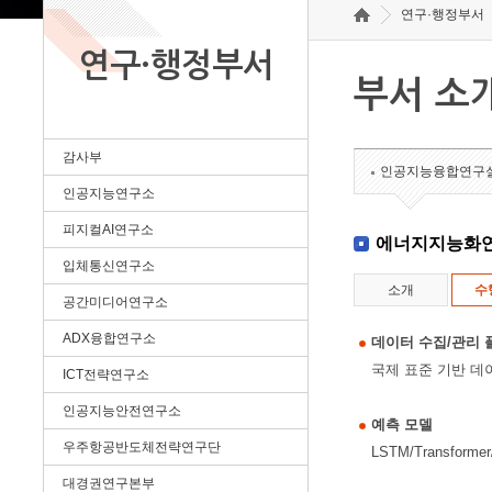
연구·행정부서
연구·행정부서
부서 소
감사부
인공지능융합연구
인공지능연구소
피지컬AI연구소
에너지지능화
입체통신연구소
소개
수
공간미디어연구소
ADX융합연구소
데이터 수집/관리 
국제 표준 기반 데
ICT전략연구소
인공지능안전연구소
예측 모델
우주항공반도체전략연구단
LSTM/Transfo
대경권연구본부