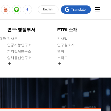
Translate
En
glish
연구·행정부서
ETRI 소개
급효과
감사부
인사말
인공지능연구소
연구원소개
피지컬AI연구소
연혁
입체통신연구소
조직도
공간미디어연구소
기타 공개정보
ADX융합연구소
원규 제·개정 예고
ICT전략연구소
연구원 고객헌장
인공지능안전연구소
ETRI CI
우주항공반도체전략연구단
주요업무연락처
대경권연구본부
찾아오시는길
호남권연구본부