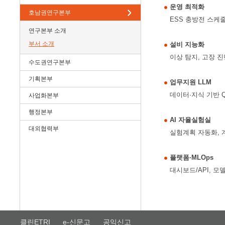
운영 최적화
호남권연구본부
ESS 충방전 스케줄
연구본부 소개
부서 소개
설비 지능화
이상 탐지, 고장 진
수도권연구본부
기획본부
업무지원 LLM
데이터·지식 기반 
사업화본부
행정본부
AI 자율실험실
대외협력부
실험계획 자동화, 
플랫폼·MLOps
대시보드/API, 모
클린ETRI
e-신문고
공익신고