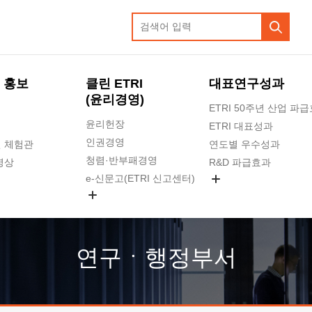
 홍보
클린 ETRI
대표연구성과
(윤리경영)
ETRI 50주년 산업 파
윤리헌장
ETRI 대표성과
인권경영
 체험관
연도별 우수성과
청렴·반부패경영
영상
R&D 파급효과
e-신문고(ETRI 신고센터)
지식공유플랫폼
공익신고
청렴포털 신고
고객의소리
연구ㆍ행정부서
수의계약 현황
부패징계 현황
감사결과공개