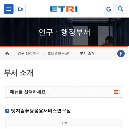
본문 바로가기
주요메뉴 바로가기
하단메뉴 바로가기
En
연구ㆍ행정부서
연구·행정부서
호남권연구센터
부서 소개
부서 소개
메뉴를 선택하세요.
엣지컴퓨팅응용서비스연구실
소개