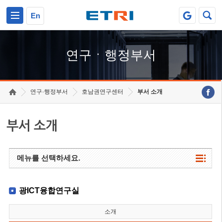
본문 바로가기
주요메뉴 바로가기
하단메뉴 바로가기
En
연구ㆍ행정부서
연구·행정부서
호남권연구센터
부서 소개
부서 소개
메뉴를 선택하세요.
광ICT융합연구실
소개