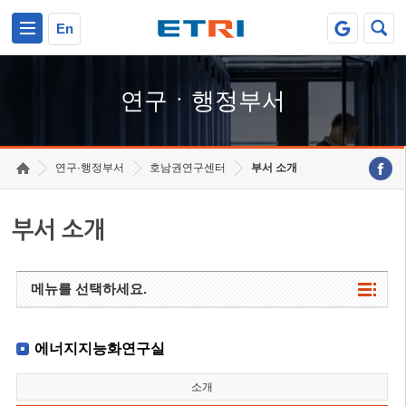
본문 바로가기
주요메뉴 바로가기
하단메뉴 바로가기
En
연구ㆍ행정부서
연구·행정부서
호남권연구센터
부서 소개
부서 소개
메뉴를 선택하세요.
에너지지능화연구실
소개