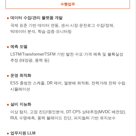
수행업무
데이터 수집/관리 플랫폼 개발
국제 표준 기반 데이터 연동, 센서·시장·운전로그 수집/정제,
빅데이터 분석, 학습·검증·모니터링
예측 모델
LSTM/Transformer/TSFM 기반 발전·수요·가격 예측 및 불확실성
추정 (태양광, 풍력 등)
운영 최적화
ESS 충방전 스케줄, DR 제어, 열분배 최적화, 전력거래 전략 수립·
시뮬레이션
설비 지능화
이상 탐지, 고장 진단/원인분석, DT·CPS 상태추정(MVDC 배전망),
RUL 수명예측, 풍력 블레이드 진단, 피지컬AI 기반 유지보수
업무지원 LLM