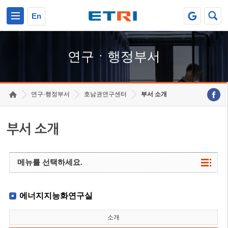
본문 바로가기
주요메뉴 바로가기
하단메뉴 바로가기
En
연구ㆍ행정부서
연구·행정부서
호남권연구센터
부서 소개
부서 소개
메뉴를 선택하세요.
에너지지능화연구실
소개