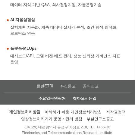
데이터·지식 기반 Q&A, 의사결정지원, 자율운영기술
AI 자율실험실
실험계획 자동화, 계측 데이터 실시간 분석, 조건 탐색·최적화,
로보틱스 연동
플랫폼·MLOps
대시보드/API, 모델 버전·배포 관리, 성능·신뢰성·거버넌스 지표
운영
클린ETRI
e-신문고
공익신고
주요업무연락처
찾아오시는길
개인정보처리방침
이해하기 쉬운 개인정보처리방침
저작권정책
영상정보처리기기 운영ㆍ관리 방침
부설연구소공고
(34129) 대전광역시 유성구 가정로 218, TEL
1466-38
Electronics and Telecommunications Research Institute.