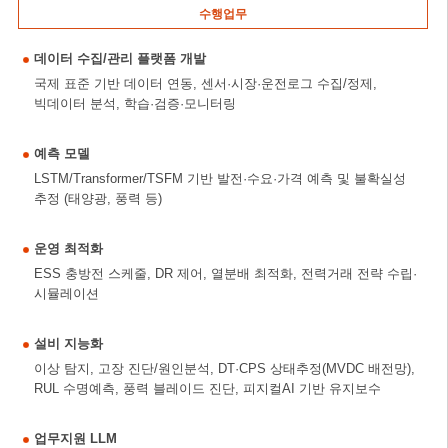
수행업무
데이터 수집/관리 플랫폼 개발
국제 표준 기반 데이터 연동, 센서·시장·운전로그 수집/정제,
빅데이터 분석, 학습·검증·모니터링
예측 모델
LSTM/Transformer/TSFM 기반 발전·수요·가격 예측 및 불확실성
추정 (태양광, 풍력 등)
운영 최적화
ESS 충방전 스케줄, DR 제어, 열분배 최적화, 전력거래 전략 수립·
시뮬레이션
설비 지능화
이상 탐지, 고장 진단/원인분석, DT·CPS 상태추정(MVDC 배전망),
RUL 수명예측, 풍력 블레이드 진단, 피지컬AI 기반 유지보수
업무지원 LLM