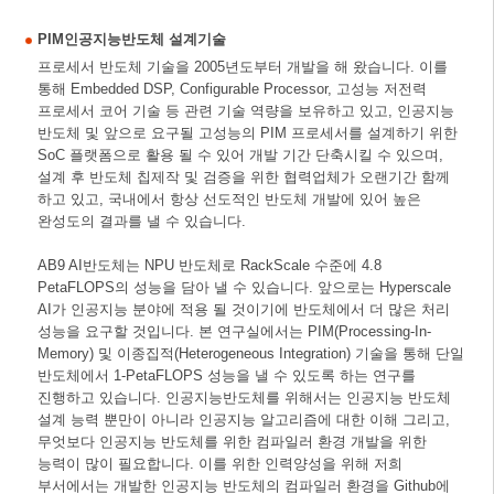
PIM인공지능반도체 설계기술
프로세서 반도체 기술을 2005년도부터 개발을 해 왔습니다. 이를
통해 Embedded DSP, Configurable Processor, 고성능 저전력
프로세서 코어 기술 등 관련 기술 역량을 보유하고 있고, 인공지능
반도체 및 앞으로 요구될 고성능의 PIM 프로세서를 설계하기 위한
SoC 플랫폼으로 활용 될 수 있어 개발 기간 단축시킬 수 있으며,
설계 후 반도체 칩제작 및 검증을 위한 협력업체가 오랜기간 함께
하고 있고, 국내에서 항상 선도적인 반도체 개발에 있어 높은
완성도의 결과를 낼 수 있습니다.
AB9 AI반도체는 NPU 반도체로 RackScale 수준에 4.8
PetaFLOPS의 성능을 담아 낼 수 있습니다. 앞으로는 Hyperscale
AI가 인공지능 분야에 적용 될 것이기에 반도체에서 더 많은 처리
성능을 요구할 것입니다. 본 연구실에서는 PIM(Processing-In-
Memory) 및 이종집적(Heterogeneous Integration) 기술을 통해 단일
반도체에서 1-PetaFLOPS 성능을 낼 수 있도록 하는 연구를
진행하고 있습니다. 인공지능반도체를 위해서는 인공지능 반도체
설계 능력 뿐만이 아니라 인공지능 알고리즘에 대한 이해 그리고,
무엇보다 인공지능 반도체를 위한 컴파일러 환경 개발을 위한
능력이 많이 필요합니다. 이를 위한 인력양성을 위해 저희
부서에서는 개발한 인공지능 반도체의 컴파일러 환경을 Github에