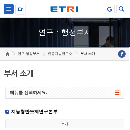
본문 바로가기
주요메뉴 바로가기
하단메뉴 바로가기
En
연구ㆍ행정부서
연구·행정부서
인공지능연구소
부서 소개
부서 소개
메뉴를 선택하세요.
지능형반도체연구본부
소개