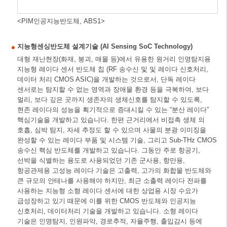
<PIM인공지능반도체, ABS1>
지능형센싱반도체 설계기술 (AI Sensing SoC Technology)
대형 재난현장(화재, 붕괴, 매몰 등)에서 유용한 원거리 인명탐지용
지능형 레이다 센서 반도체 칩 (RF 송수신 및 및 레이다 신호처리,
데이터 처리 CMOS ASIC)을 개발하는 것으로서, 단독 레이다
센서로는 탐지할 수 없는 영역과 장애물 환경 등을 극복하여, 보다
멀리, 보다 깊은 곳까지 생존자의 생체신호를 탐지할 수 있도록,
현존 레이다의 성능을 획기적으로 증대시킬 수 있는 “분산 레이다”
핵심기술을 개발하고 있습니다. 한편 근거리에서 비접촉 생체 의
호흡, 심박 탐지, 자세 추정도 할 수 있으며 사물의 분광 이미징을
완성할 수 있는 레이다 부품 및 시스템 기술, 그리고 Sub-THz CMOS
송수신 핵심 반도체를 개발하고 있습니다. 그동안 주로 항공기,
선박을 식별하는 용도로 사용되었던 기존 군사용, 항만용,
항공관제용 고성능 레이다 기술은 고출력, 고가의 화합물 반도체와
큰 규모의 안테나를 사용해야 하지만, 최근 소출력 레이다 전파를
사용하는 지능형 소형 레이다 센서에 대한 상업용 시장 수요가
급성장하고 있기 때문에 이를 위한 CMOS 반도체와 인공지능
신호처리, 데이터처리 기술을 개발하고 있습니다. 소형 레이다
기술은 인명탐지, 인원파악, 경로추적, 자율주행, 출입감시 등에