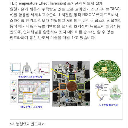
TEI(Temperature Effect Inversion) 초저전력 반도체 설계
원천기술과 새롭게 주목받고 있는 오픈 코어인 리스크파이브(RISC-
V)를 활용한 세계최고수준의 초저전압 동작 RISC-V 엣지프로세서,
스파이크 단위로 정보가 전달되고 처리되는 뉴런·시냅스의 생물학적
동작 메커니즘과 뉴럴커텍텀을 모사한 초저전력 뉴로모픽 인공지능
반도체, 인체채널을 활용하여 엣지 데이터를 송·수신 할 수 있는
인트라바디 통신 반도체 기술을 개발 하고 있습니다.
<지능형엣지반도체>