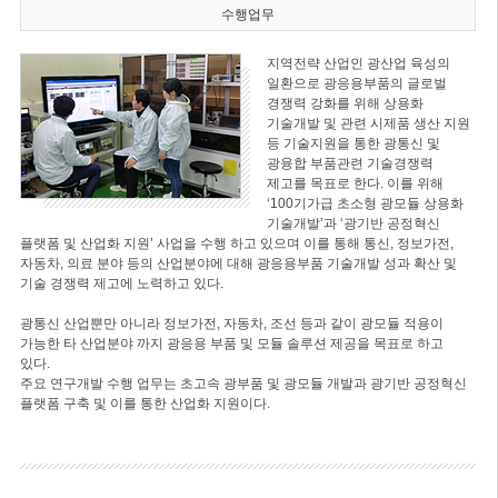
수행업무
지역전략 산업인 광산업 육성의
일환으로 광응용부품의 글로벌
경쟁력 강화를 위해 상용화
기술개발 및 관련 시제품 생산 지원
등 기술지원을 통한 광통신 및
광융합 부품관련 기술경쟁력
제고를 목표로 한다. 이를 위해
‘100기가급 초소형 광모듈 상용화
기술개발’과 ‘광기반 공정혁신
플랫폼 및 산업화 지원’ 사업을 수행 하고 있으며 이를 통해 통신, 정보가전,
자동차, 의료 분야 등의 산업분야에 대해 광응용부품 기술개발 성과 확산 및
기술 경쟁력 제고에 노력하고 있다.
광통신 산업뿐만 아니라 정보가전, 자동차, 조선 등과 같이 광모듈 적용이
가능한 타 산업분야 까지 광응용 부품 및 모듈 솔루션 제공을 목표로 하고
있다.
주요 연구개발 수행 업무는 초고속 광부품 및 광모듈 개발과 광기반 공정혁신
플랫폼 구축 및 이를 통한 산업화 지원이다.