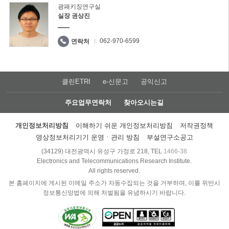
광패키징연구실
실장 권상진
062-970-6599
연락처
클린ETRI
e-신문고
공익신고
주요업무연락처
찾아오시는길
개인정보처리방침
이해하기 쉬운 개인정보처리방침
저작권정책
영상정보처리기기 운영ㆍ관리 방침
부설연구소공고
(34129) 대전광역시 유성구 가정로 218, TEL
1466-38
Electronics and Telecommunications Research Institute.
All rights reserved.
본 홈페이지에 게시된 이메일 주소가 자동수집되는 것을 거부하며, 이를 위반시
정보통신망법에 의해 처벌됨을 유념하시기 바랍니다.