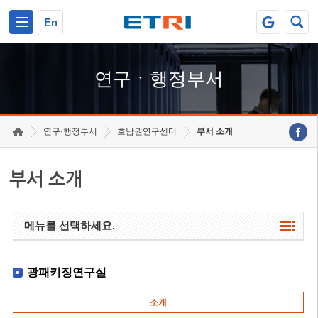
본문 바로가기
주요메뉴 바로가기
하단메뉴 바로가기
En
연구ㆍ행정부서
연구·행정부서
호남권연구센터
부서 소개
부서 소개
메뉴를 선택하세요.
광패키징연구실
소개