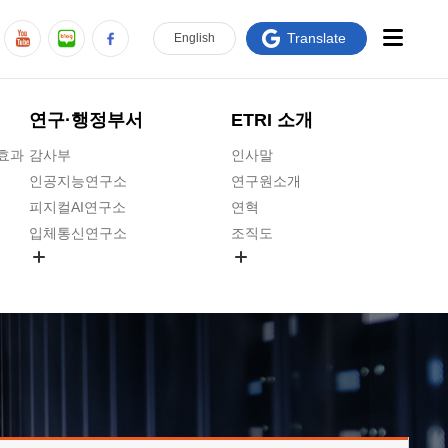
Translate
En
glish
연구·행정부서
ETRI 소개
급효과
감사부
인사말
인공지능연구소
연구원소개
피지컬AI연구소
연혁
입체통신연구소
조직도
공간미디어연구소
기타 공개정보
ADX융합연구소
원규 제·개정 예고
ICT전략연구소
연구원 고객헌장
인공지능안전연구소
ETRI CI
우주항공반도체전략연구단
주요업무연락처
대경권연구본부
찾아오시는길
호남권연구본부