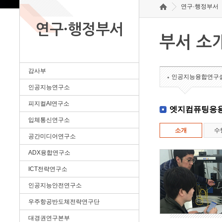
연구·행정부서
연구·행정부서
부서 소
감사부
인공지능융합연구
인공지능연구소
피지컬AI연구소
엣지컴퓨팅응
입체통신연구소
소개
수
공간미디어연구소
ADX융합연구소
ICT전략연구소
인공지능안전연구소
우주항공반도체전략연구단
대경권연구본부