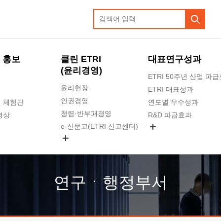
 홍보
클린 ETRI
대표연구성과
(윤리경영)
ETRI 50주년 산업 파
윤리헌장
ETRI 대표성과
인권경영
 체험관
연도별 우수성과
청렴·반부패경영
영상
R&D 파급효과
e-신문고(ETRI 신고센터)
지식공유플랫폼
공익신고
청렴포털 신고
고객의소리
연구ㆍ행정부서
수의계약 현황
부패징계 현황
감사결과공개