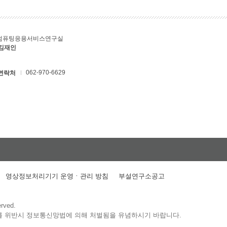
컴퓨팅응용서비스연구실
 김재인
062-970-6629
연락처
영상정보처리기기 운영ㆍ관리 방침
부설연구소공고
erved.
를 위반시 정보통신망법에 의해 처벌됨을 유념하시기 바랍니다.