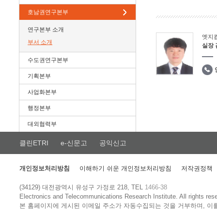
호남권연구본부
연구본부 소개
엣지
부서 소개
실장
수도권연구본부
기획본부
사업화본부
행정본부
대외협력부
클린ETRI
e-신문고
공익신고
개인정보처리방침
이해하기 쉬운 개인정보처리방침
저작권정책
(34129) 대전광역시 유성구 가정로 218, TEL
1466-38
Electronics and Telecommunications Research Institute.
All rights res
본 홈페이지에 게시된 이메일 주소가 자동수집되는 것을 거부하며, 이