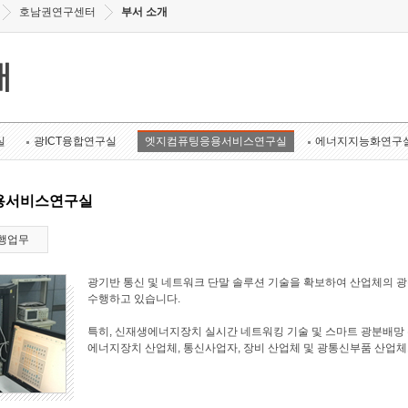
호남권연구센터
부서 소개
개
실
광ICT융합연구실
엣지컴퓨팅응용서비스연구실
에너지지능화연구
용서비스연구실
행업무
광기반 통신 및 네트워크 단말 솔루션 기술을 확보하여 산업체의 
수행하고 있습니다.
특히, 신재생에너지장치 실시간 네트워킹 기술 및 스마트 광분배망 
에너지장치 산업체, 통신사업자, 장비 산업체 및 광통신부품 산업체