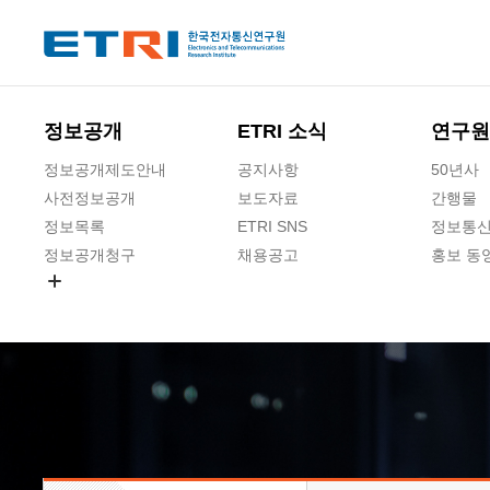
본문 바로가기
주요메뉴 바로가기
하단메뉴 바로가기
정보공개
ETRI 소식
연구원
정보공개제도안내
공지사항
50년사
사전정보공개
보도자료
간행물
정보목록
ETRI SNS
정보통신
정보공개청구
채용공고
홍보 동
경영공시
공공데이터개방
사업실명제