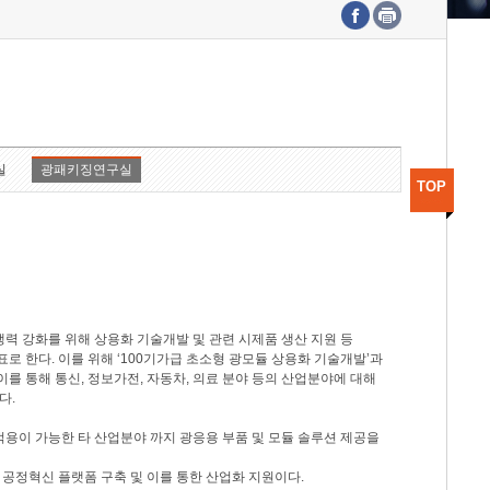
수도권연구본부
기획본부
사업화본부
행정본부
대외협력부
실
광패키징연구실
TOP
력 강화를 위해 상용화 기술개발 및 관련 시제품 생산 지원 등
 한다. 이를 위해 ‘100기가급 초소형 광모듈 상용화 기술개발’과
이를 통해 통신, 정보가전, 자동차, 의료 분야 등의 산업분야에 대해
다.
적용이 가능한 타 산업분야 까지 광응용 부품 및 모듈 솔루션 제공을
 공정혁신 플랫폼 구축 및 이를 통한 산업화 지원이다.