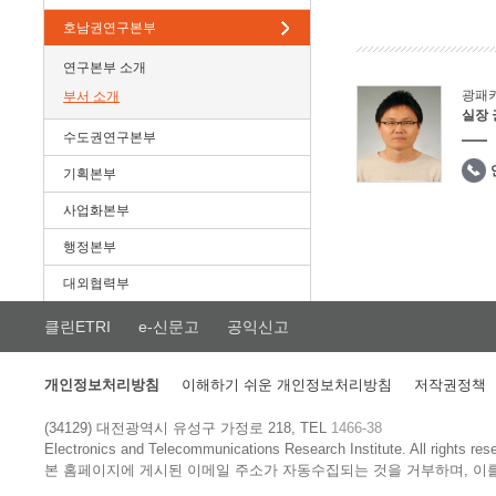
호남권연구본부
연구본부 소개
광패
부서 소개
실장
수도권연구본부
기획본부
사업화본부
행정본부
대외협력부
클린ETRI
e-신문고
공익신고
개인정보처리방침
이해하기 쉬운 개인정보처리방침
저작권정책
(34129) 대전광역시 유성구 가정로 218, TEL
1466-38
Electronics and Telecommunications Research Institute.
All rights res
본 홈페이지에 게시된 이메일 주소가 자동수집되는 것을 거부하며, 이