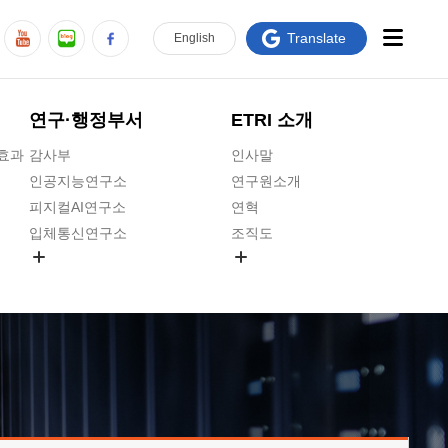
Translate
En
glish
연구·행정부서
ETRI 소개
급효과
감사부
인사말
인공지능연구소
연구원소개
피지컬AI연구소
연혁
입체통신연구소
조직도
공간미디어연구소
기타 공개정보
ADX융합연구소
원규 제·개정 예고
ICT전략연구소
연구원 고객헌장
인공지능안전연구소
ETRI CI
우주항공반도체전략연구단
주요업무연락처
대경권연구본부
찾아오시는길
호남권연구본부