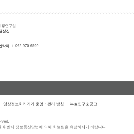
키징연구실
 권상진
062-970-6599
연락처
영상정보처리기기 운영ㆍ관리 방침
부설연구소공고
erved.
를 위반시 정보통신망법에 의해 처벌됨을 유념하시기 바랍니다.