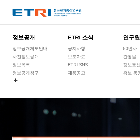
본문 바로가기
주요메뉴 바로가기
하단메뉴 바로가기
정보공개
ETRI 소식
연구원
정보공개제도안내
공지사항
50년사
사전정보공개
보도자료
간행물
정보목록
ETRI SNS
정보통신
정보공개청구
채용공고
홍보 동
경영공시
공공데이터개방
사업실명제