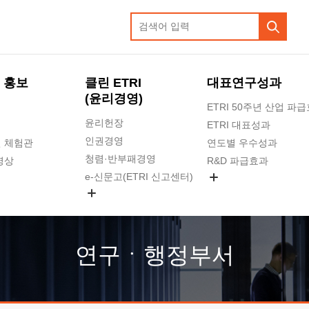
 홍보
클린 ETRI
대표연구성과
(윤리경영)
ETRI 50주년 산업 파
윤리헌장
ETRI 대표성과
인권경영
 체험관
연도별 우수성과
청렴·반부패경영
영상
R&D 파급효과
e-신문고(ETRI 신고센터)
지식공유플랫폼
공익신고
청렴포털 신고
고객의소리
연구ㆍ행정부서
수의계약 현황
부패징계 현황
감사결과공개