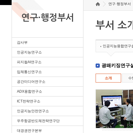
연구·행정부서
연구·행정부서
부서 소
감사부
인공지능융합연구
인공지능연구소
피지컬AI연구소
광패키징연구
입체통신연구소
소개
수
공간미디어연구소
ADX융합연구소
ICT전략연구소
인공지능안전연구소
우주항공반도체전략연구단
대경권연구본부