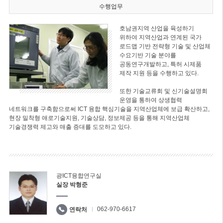
수행업무
호남권지역 산업을 육성하기
위하여 지역산업과 연계된 국가
로드맵 기반 전략형 기술 및 산업체
수요기반 기술 분야를
공동연구개발하고, 특허 시제품
제작 지원 등을 수행하고 있다.
또한 기술교류회 및 신기술설명회
운영을 통하여 상생협력
네트워크를 구축함으로써 ICT 융합 핵심기술을 지역산업체에 보급 확산하고,
현장 밀착형 애로기술지원, 기술상담, 정보제공 등을 통해 지역산업체
기술경쟁력 제고와 매출 증대를 도모하고 있다.
광ICT융합연구실
실장 박형준
062-970-6617
연락처