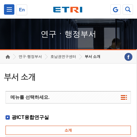
본문 바로가기
주요메뉴 바로가기
하단메뉴 바로가기
En
연구ㆍ행정부서
연구·행정부서
호남권연구센터
부서 소개
부서 소개
메뉴를 선택하세요.
광ICT융합연구실
소개