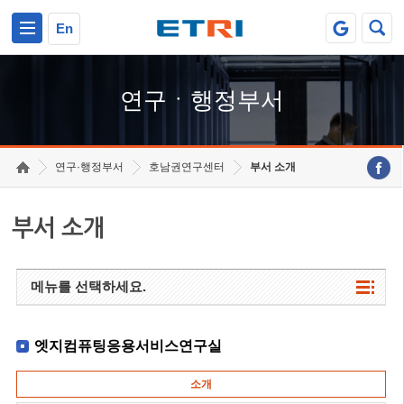
본문 바로가기
주요메뉴 바로가기
하단메뉴 바로가기
En
연구ㆍ행정부서
연구·행정부서
호남권연구센터
부서 소개
부서 소개
메뉴를 선택하세요.
엣지컴퓨팅응용서비스연구실
소개