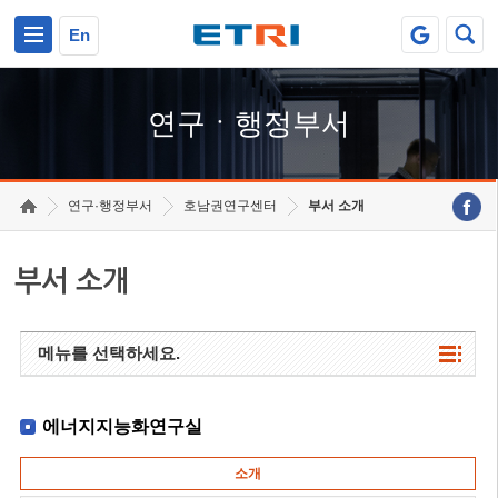
본문 바로가기
주요메뉴 바로가기
하단메뉴 바로가기
En
연구ㆍ행정부서
연구·행정부서
호남권연구센터
부서 소개
부서 소개
메뉴를 선택하세요.
에너지지능화연구실
소개