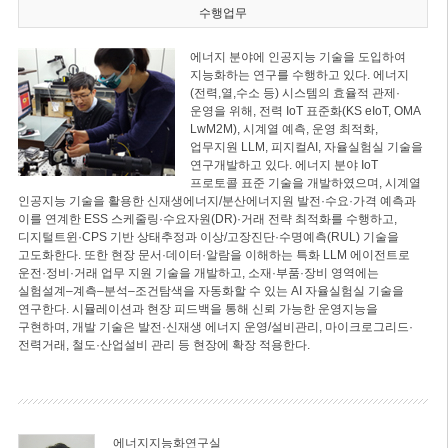
수행업무
에너지 분야에 인공지능 기술을 도입하여
지능화하는 연구를 수행하고 있다. 에너지
(전력,열,수소 등) 시스템의 효율적 관제·
운영을 위해, 전력 IoT 표준화(KS eIoT, OMA
LwM2M), 시계열 예측, 운영 최적화,
업무지원 LLM, 피지컬AI, 자율실험실 기술을
연구개발하고 있다. 에너지 분야 IoT
프로토콜 표준 기술을 개발하였으며, 시계열
인공지능 기술을 활용한 신재생에너지/분산에너지원 발전·수요·가격 예측과
이를 연계한 ESS 스케줄링·수요자원(DR)·거래 전략 최적화를 수행하고,
디지털트윈·CPS 기반 상태추정과 이상/고장진단·수명예측(RUL) 기술을
고도화한다. 또한 현장 문서·데이터·알람을 이해하는 특화 LLM 에이전트로
운전·정비·거래 업무 지원 기술을 개발하고, 소재·부품·장비 영역에는
실험설계–계측–분석–조건탐색을 자동화할 수 있는 AI 자율실험실 기술을
연구한다. 시뮬레이션과 현장 피드백을 통해 신뢰 가능한 운영지능을
구현하며, 개발 기술은 발전·신재생 에너지 운영/설비관리, 마이크로그리드·
전력거래, 철도·산업설비 관리 등 현장에 확장 적용한다.
에너지지능화연구실