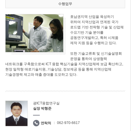
수행업무
호남권지역 산업을 육성하기
위하여 지역산업과 연계된 국가
로드맵 기반 전략형 기술 및 산업체
수요기반 기술 분야를
공동연구개발하고, 특허 시제품
제작 지원 등을 수행하고 있다.
또한 기술교류회 및 신기술설명회
운영을 통하여 상생협력
네트워크를 구축함으로써 ICT 융합 핵심기술을 지역산업체에 보급 확산하고,
현장 밀착형 애로기술지원, 기술상담, 정보제공 등을 통해 지역산업체
기술경쟁력 제고와 매출 증대를 도모하고 있다.
광ICT융합연구실
실장 박형준
062-970-6617
연락처