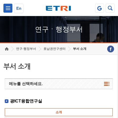
본문 바로가기
주요메뉴 바로가기
하단메뉴 바로가기
En
연구ㆍ행정부서
연구·행정부서
호남권연구센터
부서 소개
부서 소개
메뉴를 선택하세요.
광ICT융합연구실
소개