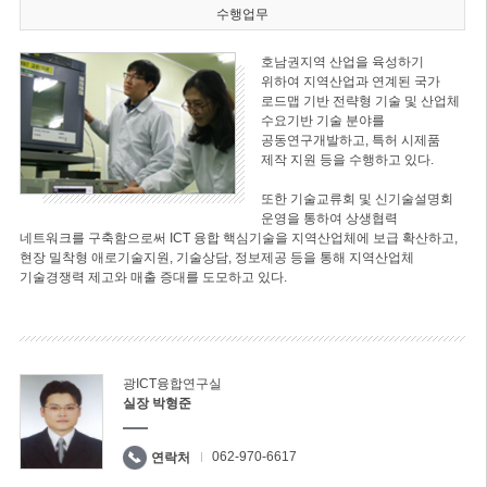
수행업무
호남권지역 산업을 육성하기
위하여 지역산업과 연계된 국가
로드맵 기반 전략형 기술 및 산업체
수요기반 기술 분야를
공동연구개발하고, 특허 시제품
제작 지원 등을 수행하고 있다.
또한 기술교류회 및 신기술설명회
운영을 통하여 상생협력
네트워크를 구축함으로써 ICT 융합 핵심기술을 지역산업체에 보급 확산하고,
현장 밀착형 애로기술지원, 기술상담, 정보제공 등을 통해 지역산업체
기술경쟁력 제고와 매출 증대를 도모하고 있다.
광ICT융합연구실
실장 박형준
062-970-6617
연락처