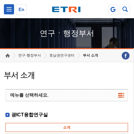
본문 바로가기
주요메뉴 바로가기
하단메뉴 바로가기
En
연구ㆍ행정부서
연구·행정부서
호남권연구센터
부서 소개
부서 소개
메뉴를 선택하세요.
광ICT융합연구실
소개