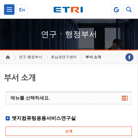
본문 바로가기
주요메뉴 바로가기
하단메뉴 바로가기
En
연구ㆍ행정부서
연구·행정부서
호남권연구센터
부서 소개
부서 소개
메뉴를 선택하세요.
엣지컴퓨팅응용서비스연구실
소개