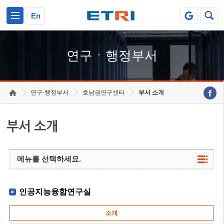
본문 바로가기
주요메뉴 바로가기
하단메뉴 바로가기
En
연구ㆍ행정부서
연구·행정부서
호남권연구센터
부서 소개
부서 소개
메뉴를 선택하세요.
인공지능융합연구실
소개