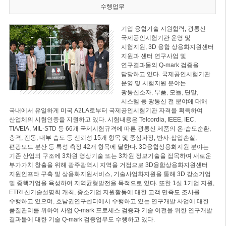
수행업무
기업 융합기술 지원협력, 광통신
국제공인시험기관 운영 및
시험지원, 3D 융합 상용화지원센터
지원과 센터 연구사업 및
연구결과물의 Q-mark 검증을
담당하고 있다. 국제공인시험기관
운영 및 시험지원 분야는
광통신소자, 부품, 모듈, 단말,
시스템 등 광통신 전 분야에 대해
국내에서 유일하게 미국 A2LA로부터 국제공인시험기관 자격을 획득하여
산업체의 시험인증을 지원하고 있다. 시험내용은 Telcordia, IEEE, IEC,
TIA/EIA, MIL-STD 등 66개 국제시험규격에 따른 광통신 제품의 온·습도순환,
충격, 진동, 내부 습도 등 신뢰성 15개 항목 및 중심파장, 반사·삽입손실,
편광모드 분산 등 특성 측정 42개 항목에 달한다. 3D융합상용화지원 분야는
기존 산업의 구조에 3차원 영상기술 또는 3차원 정보기술을 접목하여 새로운
부가가치 창출을 위해 광주광역시 지역을 거점으로 3D융합상용화지원센터
지원인프라 구축 및 상용화지원서비스, 기술사업화지원을 통해 3D 강소기업
및 중핵기업을 육성하여 지역균형발전을 목적으로 있다. 또한 1실 1기업 지원,
ETRI 신기술설명회 개최, 중소기업 지원활동에 대한 고객 만족도 조사를
수행하고 있으며, 호남권연구센터에서 수행하고 있는 연구개발 사업에 대한
품질관리를 위하여 사업 Q-mark 프로세스 검증과 기술 이전을 위한 연구개발
결과물에 대한 기술 Q-mark 검증업무도 수행하고 있다.