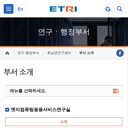
본문 바로가기
주요메뉴 바로가기
하단메뉴 바로가기
En
연구ㆍ행정부서
연구·행정부서
호남권연구센터
부서 소개
부서 소개
메뉴를 선택하세요.
엣지컴퓨팅응용서비스연구실
소개