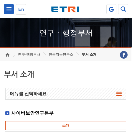
본문 바로가기
주요메뉴 바로가기
하단메뉴 바로가기
En
연구ㆍ행정부서
연구·행정부서
인공지능연구소
부서 소개
부서 소개
메뉴를 선택하세요.
사이버보안연구본부
소개