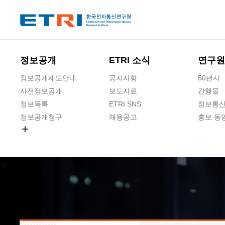
본문 바로가기
주요메뉴 바로가기
하단메뉴 바로가기
정보공개
ETRI 소식
연구원
정보공개제도안내
공지사항
50년사
사전정보공개
보도자료
간행물
정보목록
ETRI SNS
정보통신
정보공개청구
채용공고
홍보 동
경영공시
공공데이터개방
사업실명제