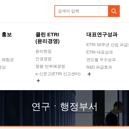
 홍보
클린 ETRI
대표연구성과
(윤리경영)
ETRI 50주년 산업 파
윤리헌장
ETRI 대표성과
인권경영
 체험관
연도별 우수성과
청렴·반부패경영
영상
R&D 파급효과
e-신문고(ETRI 신고센터)
지식공유플랫폼
공익신고
청렴포털 신고
고객의소리
연구ㆍ행정부서
수의계약 현황
부패징계 현황
감사결과공개