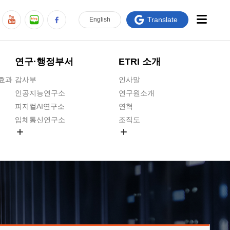
Translate
En
glish
연구·행정부서
ETRI 소개
급효과
감사부
인사말
인공지능연구소
연구원소개
피지컬AI연구소
연혁
입체통신연구소
조직도
공간미디어연구소
기타 공개정보
ADX융합연구소
원규 제·개정 예고
ICT전략연구소
연구원 고객헌장
인공지능안전연구소
ETRI CI
우주항공반도체전략연구단
주요업무연락처
대경권연구본부
찾아오시는길
호남권연구본부