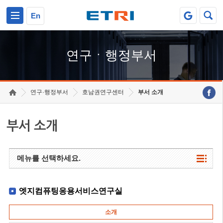
본문 바로가기
주요메뉴 바로가기
하단메뉴 바로가기
En
연구ㆍ행정부서
연구·행정부서
호남권연구센터
부서 소개
부서 소개
메뉴를 선택하세요.
엣지컴퓨팅응용서비스연구실
소개