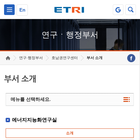
본문 바로가기
주요메뉴 바로가기
하단메뉴 바로가기
En
연구ㆍ행정부서
연구·행정부서
호남권연구센터
부서 소개
부서 소개
메뉴를 선택하세요.
에너지지능화연구실
소개