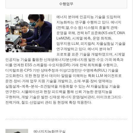
수행업무
에너지 분야에 인공지능 기술을 도입하여
지능화하는 연구를 수행하고 있다. 에너지
(전력,열,수소 등) 시스템의 효율적 관제·
운영을 위해, 전력 IoT 표준화(KS eIoT, OMA
LwM2M), 시계열 예측, 운영 최적화,
업무지원 LLM, 피지컬AI, 자율실험실 기술을
연구개발하고 있다. 에너지 분야 IoT
프로토콜 표준 기술을 개발하였으며, 시계열
인공지능 기술을 활용한 신재생에너지/분산에너지원 발전·수요·가격 예측과
이를 연계한 ESS 스케줄링·수요자원(DR)·거래 전략 최적화를 수행하고,
디지털트윈·CPS 기반 상태추정과 이상/고장진단·수명예측(RUL) 기술을
고도화한다. 또한 현장 문서·데이터·알람을 이해하는 특화 LLM 에이전트로
운전·정비·거래 업무 지원 기술을 개발하고, 소재·부품·장비 영역에는
실험설계–계측–분석–조건탐색을 자동화할 수 있는 AI 자율실험실 기술을
연구한다. 시뮬레이션과 현장 피드백을 통해 신뢰 가능한 운영지능을
구현하며, 개발 기술은 발전·신재생 에너지 운영/설비관리, 마이크로그리드·
전력거래, 철도·산업설비 관리 등 현장에 확장 적용한다.
에너지지능화연구실