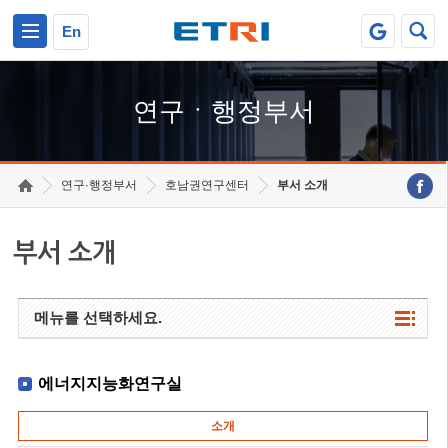
본문 바로가기
주요메뉴 바로가기
하단메뉴 바로가기
En
연구ㆍ행정부서
연구·행정부서
호남권연구센터
부서 소개
부서 소개
메뉴를 선택하세요.
에너지지능화연구실
소개