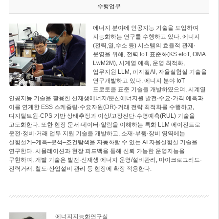
수행업무
에너지 분야에 인공지능 기술을 도입하여
지능화하는 연구를 수행하고 있다. 에너지
(전력,열,수소 등) 시스템의 효율적 관제·
운영을 위해, 전력 IoT 표준화(KS eIoT, OMA
LwM2M), 시계열 예측, 운영 최적화,
업무지원 LLM, 피지컬AI, 자율실험실 기술을
연구개발하고 있다. 에너지 분야 IoT
프로토콜 표준 기술을 개발하였으며, 시계열
인공지능 기술을 활용한 신재생에너지/분산에너지원 발전·수요·가격 예측과
이를 연계한 ESS 스케줄링·수요자원(DR)·거래 전략 최적화를 수행하고,
디지털트윈·CPS 기반 상태추정과 이상/고장진단·수명예측(RUL) 기술을
고도화한다. 또한 현장 문서·데이터·알람을 이해하는 특화 LLM 에이전트로
운전·정비·거래 업무 지원 기술을 개발하고, 소재·부품·장비 영역에는
실험설계–계측–분석–조건탐색을 자동화할 수 있는 AI 자율실험실 기술을
연구한다. 시뮬레이션과 현장 피드백을 통해 신뢰 가능한 운영지능을
구현하며, 개발 기술은 발전·신재생 에너지 운영/설비관리, 마이크로그리드·
전력거래, 철도·산업설비 관리 등 현장에 확장 적용한다.
에너지지능화연구실