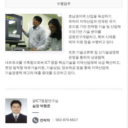
수행업무
호남권지역 산업을 육성하기
위하여 지역산업과 연계된 국가
로드맵 기반 전략형 기술 및 산업체
수요기반 기술 분야를
공동연구개발하고, 특허 시제품
제작 지원 등을 수행하고 있다.
또한 기술교류회 및 신기술설명회
운영을 통하여 상생협력
네트워크를 구축함으로써 ICT 융합 핵심기술을 지역산업체에 보급 확산하고,
현장 밀착형 애로기술지원, 기술상담, 정보제공 등을 통해 지역산업체
기술경쟁력 제고와 매출 증대를 도모하고 있다.
광ICT융합연구실
실장 박형준
062-970-6617
연락처