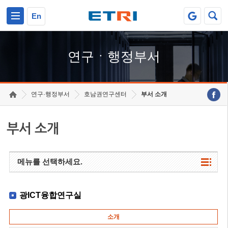
본문 바로가기
주요메뉴 바로가기
하단메뉴 바로가기
En
연구ㆍ행정부서
연구·행정부서
호남권연구센터
부서 소개
부서 소개
메뉴를 선택하세요.
광ICT융합연구실
소개