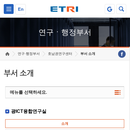
본문 바로가기
주요메뉴 바로가기
하단메뉴 바로가기
En
연구ㆍ행정부서
연구·행정부서
호남권연구센터
부서 소개
부서 소개
메뉴를 선택하세요.
광ICT융합연구실
소개