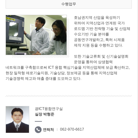
수행업무
호남권지역 산업을 육성하기
위하여 지역산업과 연계된 국가
로드맵 기반 전략형 기술 및 산업체
수요기반 기술 분야를
공동연구개발하고, 특허 시제품
제작 지원 등을 수행하고 있다.
또한 기술교류회 및 신기술설명회
운영을 통하여 상생협력
네트워크를 구축함으로써 ICT 융합 핵심기술을 지역산업체에 보급 확산하고,
현장 밀착형 애로기술지원, 기술상담, 정보제공 등을 통해 지역산업체
기술경쟁력 제고와 매출 증대를 도모하고 있다.
광ICT융합연구실
실장 박형준
062-970-6617
연락처