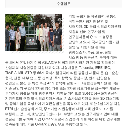
수행업무
기업 융합기술 지원협력, 광통신
국제공인시험기관 운영 및
시험지원, 3D 융합 상용화지원센터
지원과 센터 연구사업 및
연구결과물의 Q-mark 검증을
담당하고 있다. 국제공인시험기관
운영 및 시험지원 분야는
광통신소자, 부품, 모듈, 단말,
시스템 등 광통신 전 분야에 대해
국내에서 유일하게 미국 A2LA로부터 국제공인시험기관 자격을 획득하여
산업체의 시험인증을 지원하고 있다. 시험내용은 Telcordia, IEEE, IEC,
TIA/EIA, MIL-STD 등 66개 국제시험규격에 따른 광통신 제품의 온·습도순환,
충격, 진동, 내부 습도 등 신뢰성 15개 항목 및 중심파장, 반사·삽입손실,
편광모드 분산 등 특성 측정 42개 항목에 달한다. 3D융합상용화지원 분야는
기존 산업의 구조에 3차원 영상기술 또는 3차원 정보기술을 접목하여 새로운
부가가치 창출을 위해 광주광역시 지역을 거점으로 3D융합상용화지원센터
지원인프라 구축 및 상용화지원서비스, 기술사업화지원을 통해 3D 강소기업
및 중핵기업을 육성하여 지역균형발전을 목적으로 있다. 또한 1실 1기업 지원,
ETRI 신기술설명회 개최, 중소기업 지원활동에 대한 고객 만족도 조사를
수행하고 있으며, 호남권연구센터에서 수행하고 있는 연구개발 사업에 대한
품질관리를 위하여 사업 Q-mark 프로세스 검증과 기술 이전을 위한 연구개발
결과물에 대한 기술 Q-mark 검증업무도 수행하고 있다.