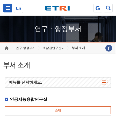
본문 바로가기
주요메뉴 바로가기
하단메뉴 바로가기
En
연구ㆍ행정부서
연구·행정부서
호남권연구센터
부서 소개
부서 소개
메뉴를 선택하세요.
인공지능융합연구실
소개