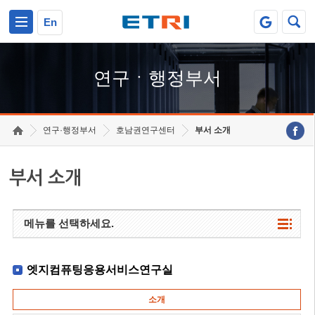
본문 바로가기
주요메뉴 바로가기
하단메뉴 바로가기
En
연구ㆍ행정부서
연구·행정부서
호남권연구센터
부서 소개
부서 소개
메뉴를 선택하세요.
엣지컴퓨팅응용서비스연구실
소개