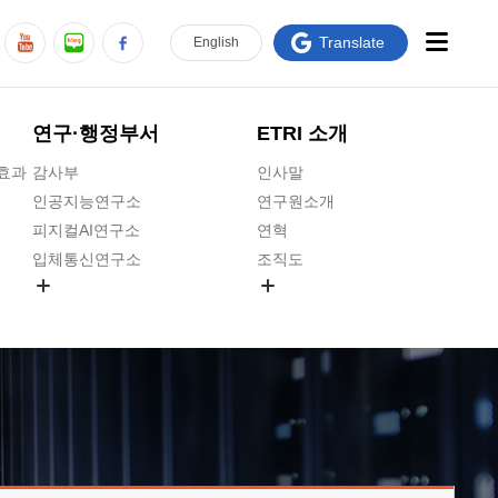
Translate
En
glish
연구·행정부서
ETRI 소개
급효과
감사부
인사말
인공지능연구소
연구원소개
피지컬AI연구소
연혁
입체통신연구소
조직도
공간미디어연구소
기타 공개정보
ADX융합연구소
원규 제·개정 예고
ICT전략연구소
연구원 고객헌장
인공지능안전연구소
ETRI CI
우주항공반도체전략연구단
주요업무연락처
대경권연구본부
찾아오시는길
호남권연구본부