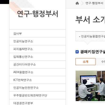
연구·행정부서
연구·행정부서
부서 소
감사부
인공지능융합연구
인공지능연구소
피지컬AI연구소
광패키징연구
입체통신연구소
소개
수
공간미디어연구소
ADX융합연구소
ICT전략연구소
인공지능안전연구소
우주항공반도체전략연구단
대경권연구본부