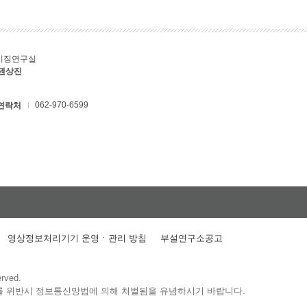
키징연구실
 권상진
062-970-6599
연락처
영상정보처리기기 운영ㆍ관리 방침
부설연구소공고
erved.
를 위반시 정보통신망법에 의해 처벌됨을 유념하시기 바랍니다.