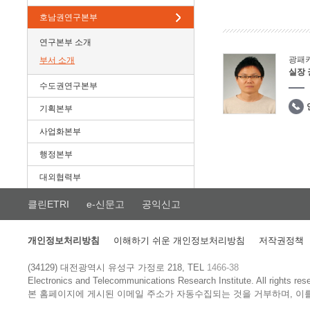
호남권연구본부
연구본부 소개
광패
부서 소개
실장
수도권연구본부
기획본부
사업화본부
행정본부
대외협력부
클린ETRI
e-신문고
공익신고
개인정보처리방침
이해하기 쉬운 개인정보처리방침
저작권정책
(34129) 대전광역시 유성구 가정로 218, TEL
1466-38
Electronics and Telecommunications Research Institute.
All rights res
본 홈페이지에 게시된 이메일 주소가 자동수집되는 것을 거부하며, 이