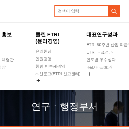
 홍보
클린 ETRI
대표연구성과
(윤리경영)
ETRI 50주년 산업 파
윤리헌장
ETRI 대표성과
인권경영
 체험관
연도별 우수성과
청렴·반부패경영
영상
R&D 파급효과
e-신문고(ETRI 신고센터)
지식공유플랫폼
공익신고
청렴포털 신고
고객의소리
연구ㆍ행정부서
수의계약 현황
부패징계 현황
감사결과공개