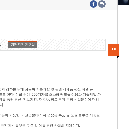
수도권연구본부
기획본부
사업화본부
행정본부
대외협력부
실
광패키징연구실
TOP
력 강화를 위해 상용화 기술개발 및 관련 시제품 생산 지원 등
 한다. 이를 위해 ‘100기가급 초소형 광모듈 상용화 기술개발’과
이를 통해 통신, 정보가전, 자동차, 의료 분야 등의 산업분야에 대해
다.
적용이 가능한 타 산업분야 까지 광응용 부품 및 모듈 솔루션 제공을
 공정혁신 플랫폼 구축 및 이를 통한 산업화 지원이다.