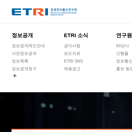
본문 바로가기
주요메뉴 바로가기
하단메뉴 바로가기
정보공개
ETRI 소식
연구원
정보공개제도안내
공지사항
50년사
사전정보공개
보도자료
간행물
정보목록
ETRI SNS
정보통신
정보공개청구
채용공고
홍보 동
경영공시
공공데이터개방
사업실명제