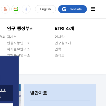
En
glish
Translate
연구·행정부서
ETRI 소개
급효과
감사부
인사말
인공지능연구소
연구원소개
피지컬AI연구소
연혁
입체통신연구소
조직도
공간미디어연구소
기타 공개정보
ADX융합연구소
원규 제·개정 예고
ICT전략연구소
연구원 고객헌장
인공지능안전연구소
ETRI CI
우주항공반도체전략연구단
주요업무연락처
발간자료
대경권연구본부
찾아오시는길
호남권연구본부