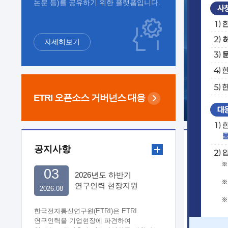
논문 등)를 공유하기 위한 플랫폼입니다.
자세히보기
ETRI 오픈소스
거버넌스 대응
공지사항
보도자
03
2026년도 하반기
연구인력 현장지원
2026.08
희망기업 신청/접수
한국전자통신연구원(ETRI)은 ETRI
연구인력을 기업현장에 파견하여