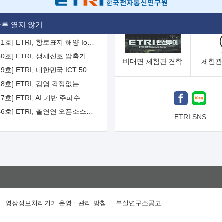
[2026-52호] ETRI, ITU-T 자율주행차 국제표준화 주도한다
루 열지 않기
[2026-51호] ETRI, 항로표지 해양 IoT 무선통신체계 개발 나선다
[2026-50호] ETRI, 생체신호 압축기술 국제표준 채택...의료 AI 시대 연다
비대면
체험관 견학
체험관
[2026-49호] ETRI, 대한민국 ICT 50년 역사를 담은 온라인 50년사 공개
[2026-48호] ETRI, 감염 걱정없는 공중 터치 인터페이스 시대 연다
[2026-47호] ETRI, AI 기반 주파수 예측기술 국제표준 이끌어
[2026-46호] ETRI, 출연연 오픈소스 협의체 '범출연연'으로 확대 운영
ETRI SNS
영상정보처리기기 운영ㆍ관리 방침
부설연구소공고