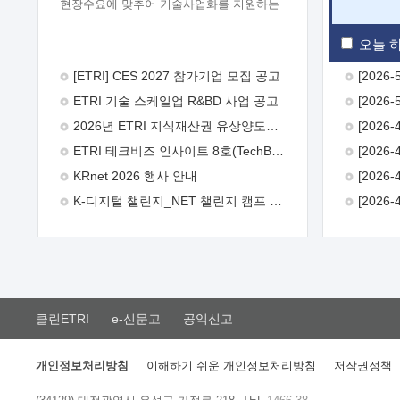
현장수요에 맞추어 기술사업화를 지원하는
『연구인력 현장지원』프로그램을
운영하고 있습니다.이에 연구인력의 지원을
오늘 하
희망하는 중소.중견기업에서는 신청하여
주시기 바랍니다.
2026년 8월
[ETRI] CES 2027 참가기업 모집 공고
한국전자통신연구원장
1. 추진개요

ETRI 기술 스케일업 R&BD 사업 공고
추진목적: ETRI 인력을 기업현장에 파견.
기술지원을 실시함으로써 ETRI 개발기술의
2026년 ETRI 지식재산권 유상양도계약 수요조사 공고
사업화를 지원하여 사업화성과를
ETRI 테크비즈 인사이트 8호(TechBiz Insight Vol.8) 발간
극대화하고, 지원기업을 강견기업으로
육성하고자 함.
 신청자격: ETRI
KRnet 2026 행사 안내
협력기업 및 일반 ICT 중소기업* 협력기업:
K-디지털 챌린지_NET 챌린지 캠프 시즌13 안내
ETRI 창업/연구소기업, 기술이전/출자기업
등 ETRI 개발기술을 사업화하고자 하는
기업
 파견기간: 1년 이상 [최대 3년까지
연속지원 가능]* 연속지원은 지원완료
시점에서 당해 지원실적과 차기 지원계획을
평가하여 결정
 기업부담: 연구인력
연봉기준 30 ~ 40%* (1년차) 연봉의 30%,
클린ETRI
e-신문고
공익신고
(2 ~ 3년차) 연봉의 40%
 추진일정(1)
희망기업 신청/접수(2)희망인력-희망기업
매칭(3)현장조사/ 선정(심의)(4)협약체결
개인정보처리방침
이해하기 쉬운 개인정보처리방침
저작권정책
(5)기업파견8월 3일 ~ 14일
8월 17일 ~
26일
9월초순
9월 중순
10월 이후*