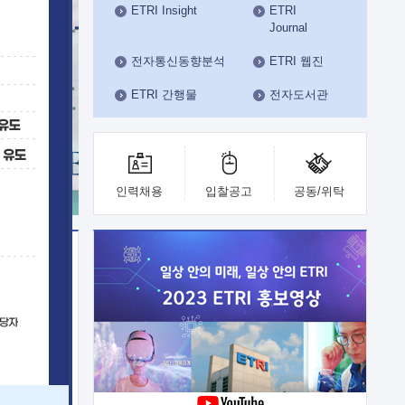
ETRI Insight
ETRI
수도권연구본부
Journal
기획본부
사업화본부
전자통신동향분석
ETRI 웹진
행정본부
ETRI 간행물
전자도서관
대외협력부
인력채용
입찰공고
공동/위탁
이전
업 지원
능 기술
체실험실