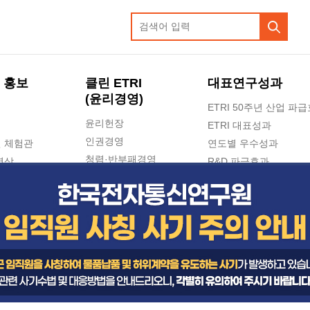
 홍보
클린 ETRI
대표연구성과
(윤리경영)
ETRI 50주년 산업 파
윤리헌장
ETRI 대표성과
인권경영
 체험관
연도별 우수성과
청렴·반부패경영
영상
R&D 파급효과
e-신문고(ETRI 신고센터)
지식공유플랫폼
공익신고
청렴포털 신고
고객의소리
수의계약 현황
부패징계 현황
감사결과공개