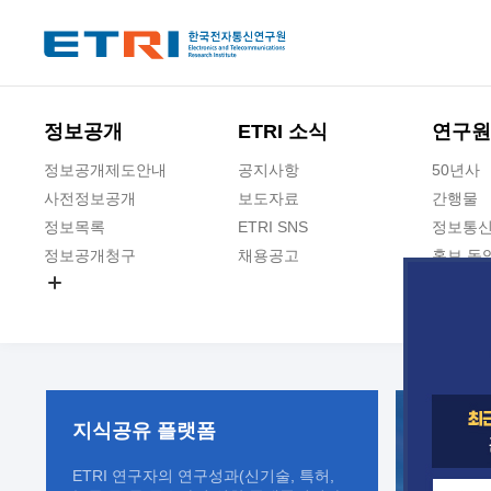
본문 바로가기
주요메뉴 바로가기
정보공개
ETRI 소식
연구원
정보공개제도안내
공지사항
50년사
사전정보공개
보도자료
간행물
정보목록
ETRI SNS
정보통신
정보공개청구
채용공고
홍보 동
경영공시
공공데이터개방
사업실명제
지식공유
플랫폼
ETRI 연구자의 연구성과(신기술, 특허,