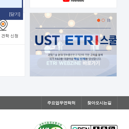
[닫기]
 견학
신청
주요업무연락처
찾아오시는길