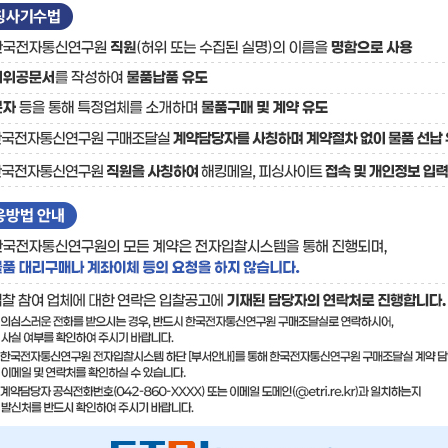
료
기술사업화플랫폼/기술
기술예고
중소기
보유특허
이전가
융합기술연구생산센터
반도