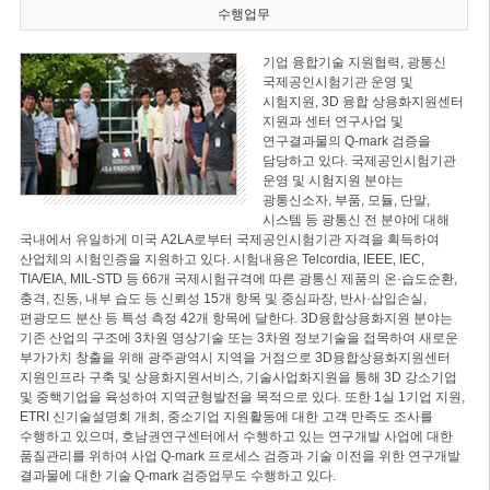
수행업무
기업 융합기술 지원협력, 광통신
국제공인시험기관 운영 및
시험지원, 3D 융합 상용화지원센터
지원과 센터 연구사업 및
연구결과물의 Q-mark 검증을
담당하고 있다. 국제공인시험기관
운영 및 시험지원 분야는
광통신소자, 부품, 모듈, 단말,
시스템 등 광통신 전 분야에 대해
국내에서 유일하게 미국 A2LA로부터 국제공인시험기관 자격을 획득하여
산업체의 시험인증을 지원하고 있다. 시험내용은 Telcordia, IEEE, IEC,
TIA/EIA, MIL-STD 등 66개 국제시험규격에 따른 광통신 제품의 온·습도순환,
충격, 진동, 내부 습도 등 신뢰성 15개 항목 및 중심파장, 반사·삽입손실,
편광모드 분산 등 특성 측정 42개 항목에 달한다. 3D융합상용화지원 분야는
기존 산업의 구조에 3차원 영상기술 또는 3차원 정보기술을 접목하여 새로운
부가가치 창출을 위해 광주광역시 지역을 거점으로 3D융합상용화지원센터
지원인프라 구축 및 상용화지원서비스, 기술사업화지원을 통해 3D 강소기업
및 중핵기업을 육성하여 지역균형발전을 목적으로 있다. 또한 1실 1기업 지원,
ETRI 신기술설명회 개최, 중소기업 지원활동에 대한 고객 만족도 조사를
수행하고 있으며, 호남권연구센터에서 수행하고 있는 연구개발 사업에 대한
품질관리를 위하여 사업 Q-mark 프로세스 검증과 기술 이전을 위한 연구개발
결과물에 대한 기술 Q-mark 검증업무도 수행하고 있다.