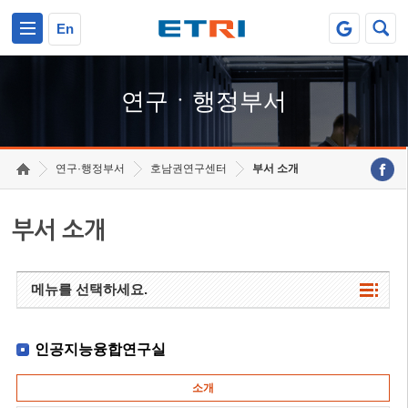
본문 바로가기
주요메뉴 바로가기
하단메뉴 바로가기
En
연구ㆍ행정부서
연구·행정부서
호남권연구센터
부서 소개
부서 소개
메뉴를 선택하세요.
인공지능융합연구실
소개