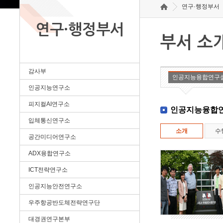
연구·행정부서
연구·행정부서
부서 소
감사부
인공지능융합연구
인공지능연구소
피지컬AI연구소
인공지능융합
입체통신연구소
소개
수
공간미디어연구소
ADX융합연구소
ICT전략연구소
인공지능안전연구소
우주항공반도체전략연구단
대경권연구본부