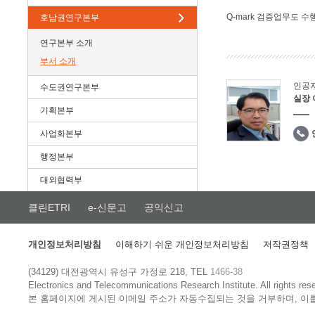
Q-mark 검증업무도 수
호남권연구본부
연구본부 소개
부서 소개
인공
수도권연구본부
실장
기획본부
사업화본부
행정본부
대외협력부
클린ETRI
e-신문고
공익신고
개인정보처리방침
이해하기 쉬운 개인정보처리방침
저작권정책
(34129) 대전광역시 유성구 가정로 218, TEL
1466-38
Electronics and Telecommunications Research Institute.
All rights res
본 홈페이지에 게시된 이메일 주소가 자동수집되는 것을 거부하며, 이