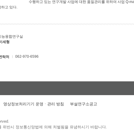
수행하고 있는 연구개발 사업에 대한 품질관리를 위하여 사업 Q-ma
행하고 있다.
지능융합연구실
 이세형
062-970-6596
연락처
영상정보처리기기 운영ㆍ관리 방침
부설연구소공고
erved.
를 위반시 정보통신망법에 의해 처벌됨을 유념하시기 바랍니다.