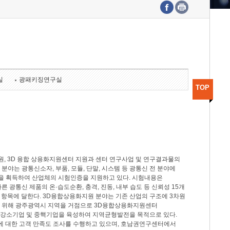
수도권연구본부
기획본부
사업화본부
행정본부
대외협력부
실
광패키징연구실
TOP
, 3D 융합 상용화지원센터 지원과 센터 연구사업 및 연구결과물의
분야는 광통신소자, 부품, 모듈, 단말, 시스템 등 광통신 전 분야에
을 획득하여 산업체의 시험인증을 지원하고 있다. 시험내용은
제시험규격에 따른 광통신 제품의 온·습도순환, 충격, 진동, 내부 습도 등 신뢰성 15개
2개 항목에 달한다. 3D융합상용화지원 분야는 기존 산업의 구조에 3차원
을 위해 광주광역시 지역을 거점으로 3D융합상용화지원센터
 강소기업 및 중핵기업을 육성하여 지역균형발전을 목적으로 있다.
활동에 대한 고객 만족도 조사를 수행하고 있으며, 호남권연구센터에서