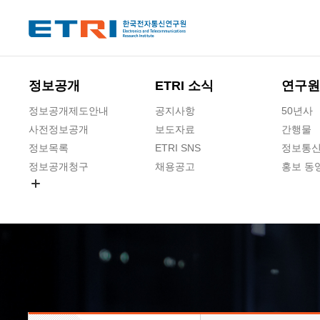
본문 바로가기
주요메뉴 바로가기
하단메뉴 바로가기
정보공개
ETRI 소식
연구원
정보공개제도안내
공지사항
50년사
사전정보공개
보도자료
간행물
정보목록
ETRI SNS
정보통신
정보공개청구
채용공고
홍보 동
경영공시
공공데이터개방
사업실명제