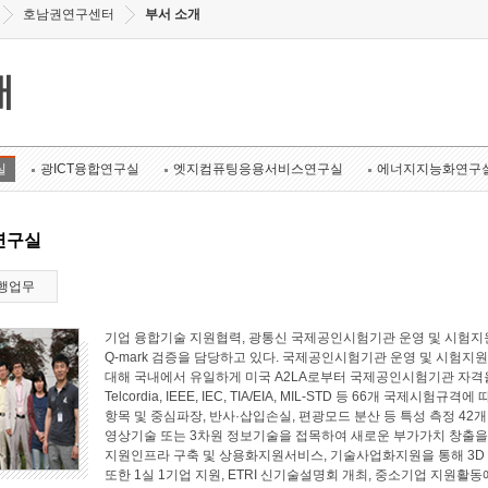
호남권연구센터
부서 소개
개
실
광ICT융합연구실
엣지컴퓨팅응용서비스연구실
에너지지능화연구
연구실
행업무
기업 융합기술 지원협력, 광통신 국제공인시험기관 운영 및 시험지원
Q-mark 검증을 담당하고 있다. 국제공인시험기관 운영 및 시험지원 
대해 국내에서 유일하게 미국 A2LA로부터 국제공인시험기관 자격
Telcordia, IEEE, IEC, TIA/EIA, MIL-STD 등 66개 국
항목 및 중심파장, 반사·삽입손실, 편광모드 분산 등 특성 측정 4
영상기술 또는 3차원 정보기술을 접목하여 새로운 부가가치 창출
지원인프라 구축 및 상용화지원서비스, 기술사업화지원을 통해 3D
또한 1실 1기업 지원, ETRI 신기술설명회 개최, 중소기업 지원