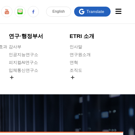
Translate
En
glish
연구·행정부서
ETRI 소개
급효과
감사부
인사말
인공지능연구소
연구원소개
피지컬AI연구소
연혁
입체통신연구소
조직도
공간미디어연구소
기타 공개정보
ADX융합연구소
원규 제·개정 예고
ICT전략연구소
연구원 고객헌장
인공지능안전연구소
ETRI CI
우주항공반도체전략연구단
주요업무연락처
대경권연구본부
찾아오시는길
호남권연구본부