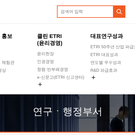
 홍보
클린 ETRI
대표연구성과
(윤리경영)
ETRI 50주년 산업 파
윤리헌장
ETRI 대표성과
인권경영
 체험관
연도별 우수성과
청렴·반부패경영
영상
R&D 파급효과
e-신문고(ETRI 신고센터)
지식공유플랫폼
공익신고
청렴포털 신고
고객의소리
연구ㆍ행정부서
수의계약 현황
부패징계 현황
감사결과공개