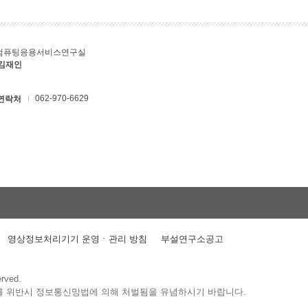
컴퓨팅응용서비스연구실
 김재인
062-970-6629
연락처
영상정보처리기기 운영ㆍ관리 방침
부설연구소공고
erved.
를 위반시 정보통신망법에 의해 처벌됨을 유념하시기 바랍니다.