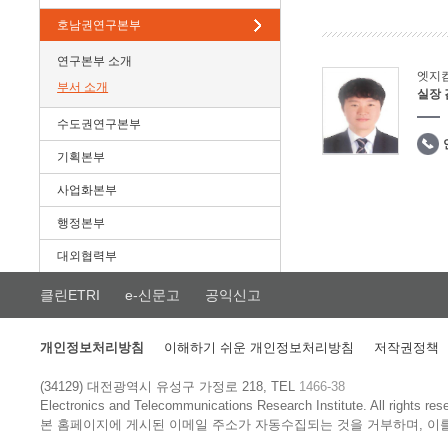
호남권연구본부
연구본부 소개
엣지
부서 소개
실장
수도권연구본부
기획본부
사업화본부
행정본부
대외협력부
클린ETRI
e-신문고
공익신고
개인정보처리방침
이해하기 쉬운 개인정보처리방침
저작권정책
(34129) 대전광역시 유성구 가정로 218, TEL
1466-38
Electronics and Telecommunications Research Institute.
All rights res
본 홈페이지에 게시된 이메일 주소가 자동수집되는 것을 거부하며, 이