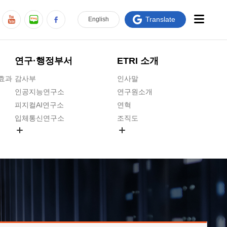
Translate
En
glish
연구·행정부서
ETRI 소개
급효과
감사부
인사말
인공지능연구소
연구원소개
피지컬AI연구소
연혁
입체통신연구소
조직도
공간미디어연구소
기타 공개정보
ADX융합연구소
원규 제·개정 예고
ICT전략연구소
연구원 고객헌장
인공지능안전연구소
ETRI CI
우주항공반도체전략연구단
주요업무연락처
대경권연구본부
찾아오시는길
호남권연구본부