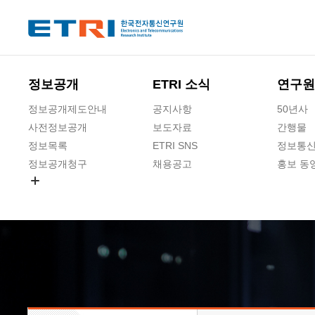
본문 바로가기
주요메뉴 바로가기
하단메뉴 바로가기
정보공개
ETRI 소식
연구원
정보공개제도안내
공지사항
50년사
사전정보공개
보도자료
간행물
정보목록
ETRI SNS
정보통신
정보공개청구
채용공고
홍보 동
경영공시
공공데이터개방
사업실명제