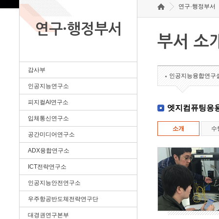
연구·행정부서
연구·행정부서
부서 소
감사부
인공지능융합연구
인공지능연구소
피지컬AI연구소
엣지컴퓨팅응
입체통신연구소
소개
수
공간미디어연구소
ADX융합연구소
ICT전략연구소
인공지능안전연구소
우주항공반도체전략연구단
대경권연구본부