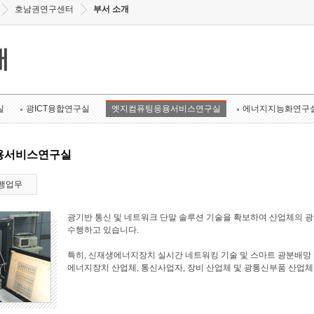
호남권연구센터
부서 소개
개
실
광ICT융합연구실
엣지컴퓨팅응용서비스연구실
에너지지능화연구
용서비스연구실
행업무
광기반 통신 및 네트워크 단말 솔루션 기술을 확보하여 산업체의 
수행하고 있습니다.
특히, 신재생에너지장치 실시간 네트워킹 기술 및 스마트 광분배망 
에너지장치 산업체, 통신사업자, 장비 산업체 및 광통신부품 산업체