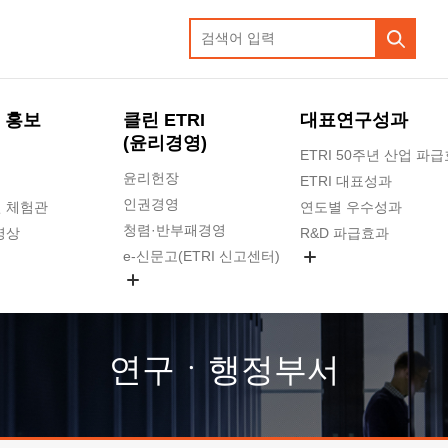
 홍보
클린 ETRI
대표연구성과
(윤리경영)
ETRI 50주년 산업 파
윤리헌장
ETRI 대표성과
인권경영
 체험관
연도별 우수성과
청렴·반부패경영
영상
R&D 파급효과
e-신문고(ETRI 신고센터)
지식공유플랫폼
공익신고
청렴포털 신고
고객의소리
연구ㆍ행정부서
수의계약 현황
부패징계 현황
감사결과공개