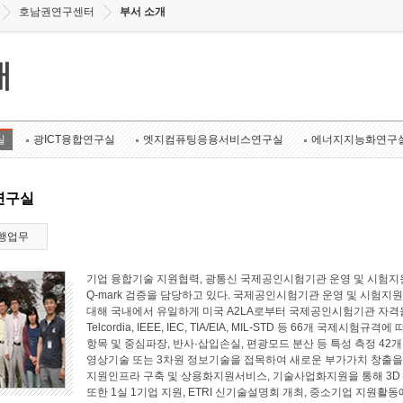
호남권연구센터
부서 소개
개
실
광ICT융합연구실
엣지컴퓨팅응용서비스연구실
에너지지능화연구
연구실
행업무
기업 융합기술 지원협력, 광통신 국제공인시험기관 운영 및 시험지원
Q-mark 검증을 담당하고 있다. 국제공인시험기관 운영 및 시험지원 
대해 국내에서 유일하게 미국 A2LA로부터 국제공인시험기관 자격
Telcordia, IEEE, IEC, TIA/EIA, MIL-STD 등 66개 국
항목 및 중심파장, 반사·삽입손실, 편광모드 분산 등 특성 측정 4
영상기술 또는 3차원 정보기술을 접목하여 새로운 부가가치 창출
지원인프라 구축 및 상용화지원서비스, 기술사업화지원을 통해 3D
또한 1실 1기업 지원, ETRI 신기술설명회 개최, 중소기업 지원