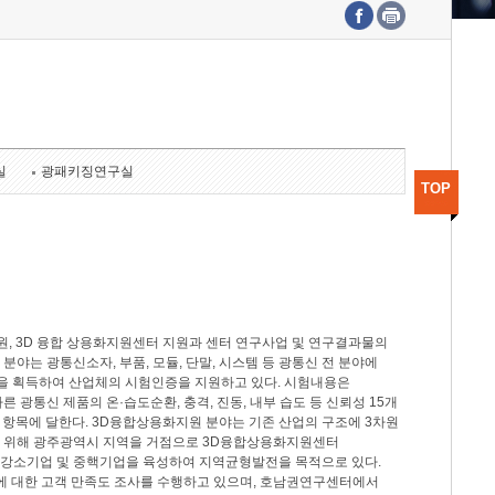
수도권연구본부
기획본부
사업화본부
행정본부
대외협력부
실
광패키징연구실
TOP
, 3D 융합 상용화지원센터 지원과 센터 연구사업 및 연구결과물의
분야는 광통신소자, 부품, 모듈, 단말, 시스템 등 광통신 전 분야에
을 획득하여 산업체의 시험인증을 지원하고 있다. 시험내용은
제시험규격에 따른 광통신 제품의 온·습도순환, 충격, 진동, 내부 습도 등 신뢰성 15개
2개 항목에 달한다. 3D융합상용화지원 분야는 기존 산업의 구조에 3차원
을 위해 광주광역시 지역을 거점으로 3D융합상용화지원센터
 강소기업 및 중핵기업을 육성하여 지역균형발전을 목적으로 있다.
활동에 대한 고객 만족도 조사를 수행하고 있으며, 호남권연구센터에서