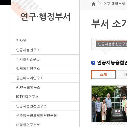
연구·행정부서
연구·행정부서
부서 소
감사부
인공지능융합연구
인공지능연구소
피지컬AI연구소
인공지능융합
입체통신연구소
소개
수
공간미디어연구소
ADX융합연구소
ICT전략연구소
인공지능안전연구소
우주항공반도체전략연구단
대경권연구본부