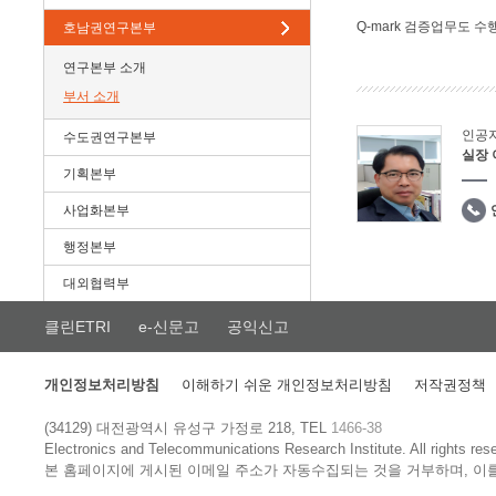
Q-mark 검증업무도 수
호남권연구본부
연구본부 소개
부서 소개
인공
수도권연구본부
실장
기획본부
사업화본부
행정본부
대외협력부
클린ETRI
e-신문고
공익신고
개인정보처리방침
이해하기 쉬운 개인정보처리방침
저작권정책
(34129) 대전광역시 유성구 가정로 218, TEL
1466-38
Electronics and Telecommunications Research Institute.
All rights res
본 홈페이지에 게시된 이메일 주소가 자동수집되는 것을 거부하며, 이