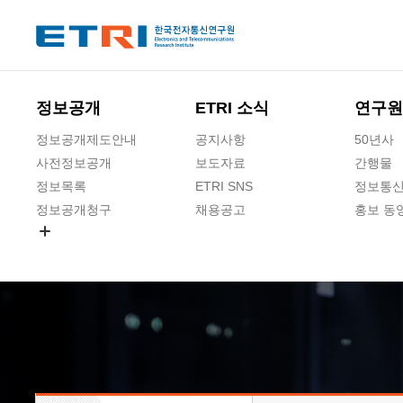
본문 바로가기
주요메뉴 바로가기
하단메뉴 바로가기
정보공개
ETRI 소식
연구원
정보공개제도안내
공지사항
50년사
사전정보공개
보도자료
간행물
정보목록
ETRI SNS
정보통신
정보공개청구
채용공고
홍보 동
경영공시
공공데이터개방
사업실명제