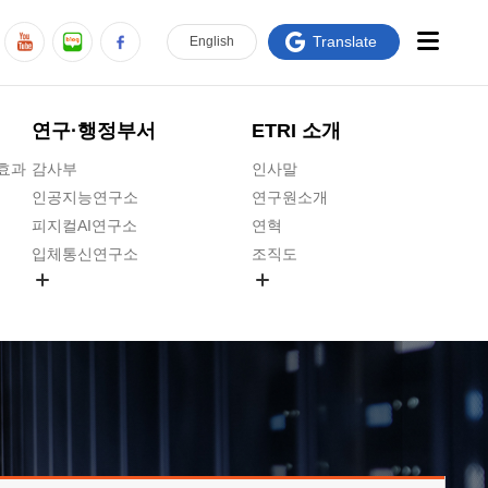
Translate
En
glish
연구·행정부서
ETRI 소개
급효과
감사부
인사말
인공지능연구소
연구원소개
피지컬AI연구소
연혁
입체통신연구소
조직도
공간미디어연구소
기타 공개정보
ADX융합연구소
원규 제·개정 예고
ICT전략연구소
연구원 고객헌장
인공지능안전연구소
ETRI CI
우주항공반도체전략연구단
주요업무연락처
대경권연구본부
찾아오시는길
호남권연구본부