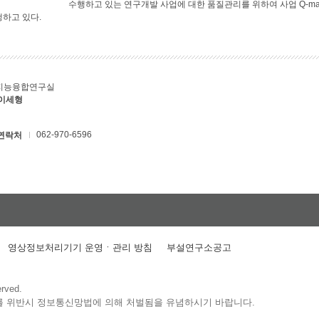
수행하고 있는 연구개발 사업에 대한 품질관리를 위하여 사업 Q-ma
행하고 있다.
지능융합연구실
 이세형
062-970-6596
연락처
영상정보처리기기 운영ㆍ관리 방침
부설연구소공고
erved.
를 위반시 정보통신망법에 의해 처벌됨을 유념하시기 바랍니다.