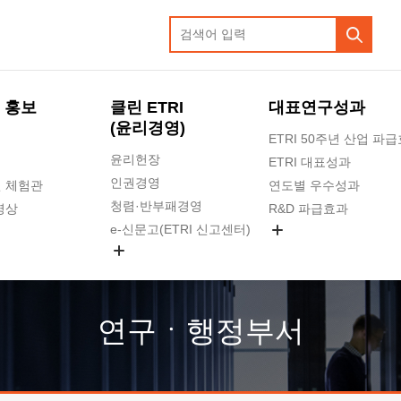
 홍보
클린 ETRI
대표연구성과
(윤리경영)
ETRI 50주년 산업 파
윤리헌장
ETRI 대표성과
인권경영
 체험관
연도별 우수성과
청렴·반부패경영
영상
R&D 파급효과
e-신문고(ETRI 신고센터)
지식공유플랫폼
공익신고
청렴포털 신고
고객의소리
연구ㆍ행정부서
수의계약 현황
부패징계 현황
감사결과공개