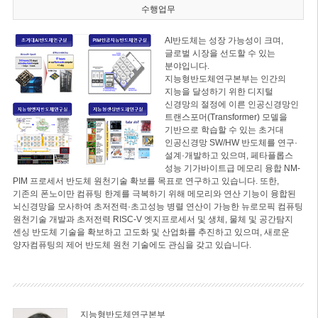
수행업무
AI반도체는 성장 가능성이 크며,
글로벌 시장을 선도할 수 있는
분야입니다.
지능형반도체연구본부는 인간의
지능을 달성하기 위한 디지털
신경망의 절정에 이른 인공신경망인
트랜스포머(Transformer) 모델을
기반으로 학습할 수 있는 초거대
인공신경망 SW/HW 반도체를 연구·
설계·개발하고 있으며, 페타플롭스
성능 기가바이트급 메모리 융합 NM-
PIM 프로세서 반도체 원천기술 확보를 목표로 연구하고 있습니다. 또한,
기존의 폰노이만 컴퓨팅 한계를 극복하기 위해 메모리와 연산 기능이 융합된
뇌신경망을 모사하여 초저전력·초고성능 병렬 연산이 가능한 뉴로모픽 컴퓨팅
원천기술 개발과 초저전력 RISC-V 엣지프로세서 및 생체, 물체 및 공간탐지
센싱 반도체 기술을 확보하고 고도화 및 산업화를 추진하고 있으며, 새로운
양자컴퓨팅의 제어 반도체 원천 기술에도 관심을 갖고 있습니다.
지능형반도체연구본부