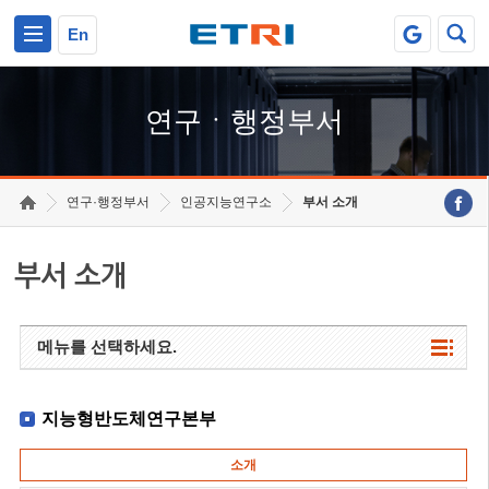
본문 바로가기
주요메뉴 바로가기
하단메뉴 바로가기
En
연구ㆍ행정부서
연구·행정부서
인공지능연구소
부서 소개
부서 소개
메뉴를 선택하세요.
지능형반도체연구본부
소개