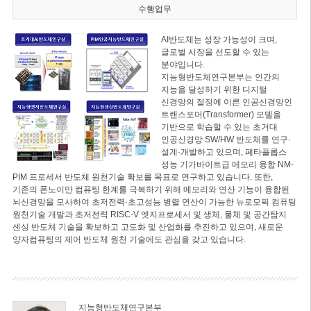
수행업무
AI반도체는 성장 가능성이 크며,
글로벌 시장을 선도할 수 있는
분야입니다.
지능형반도체연구본부는 인간의
지능을 달성하기 위한 디지털
신경망의 절정에 이른 인공신경망인
트랜스포머(Transformer) 모델을
기반으로 학습할 수 있는 초거대
인공신경망 SW/HW 반도체를 연구·
설계·개발하고 있으며, 페타플롭스
성능 기가바이트급 메모리 융합 NM-
PIM 프로세서 반도체 원천기술 확보를 목표로 연구하고 있습니다. 또한,
기존의 폰노이만 컴퓨팅 한계를 극복하기 위해 메모리와 연산 기능이 융합된
뇌신경망을 모사하여 초저전력·초고성능 병렬 연산이 가능한 뉴로모픽 컴퓨팅
원천기술 개발과 초저전력 RISC-V 엣지프로세서 및 생체, 물체 및 공간탐지
센싱 반도체 기술을 확보하고 고도화 및 산업화를 추진하고 있으며, 새로운
양자컴퓨팅의 제어 반도체 원천 기술에도 관심을 갖고 있습니다.
지능형반도체연구본부