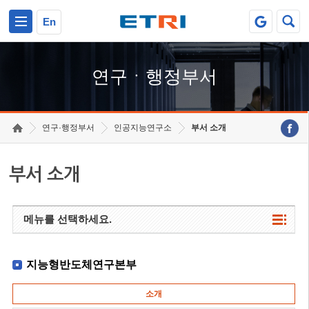
본문 바로가기
주요메뉴 바로가기
하단메뉴 바로가기
En
연구ㆍ행정부서
연구·행정부서
인공지능연구소
부서 소개
부서 소개
메뉴를 선택하세요.
지능형반도체연구본부
소개