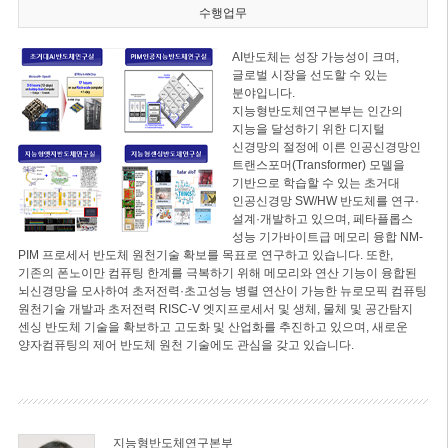
수행업무
AI반도체는 성장 가능성이 크며,
글로벌 시장을 선도할 수 있는
분야입니다.
지능형반도체연구본부는 인간의
지능을 달성하기 위한 디지털
신경망의 절정에 이른 인공신경망인
트랜스포머(Transformer) 모델을
기반으로 학습할 수 있는 초거대
인공신경망 SW/HW 반도체를 연구·
설계·개발하고 있으며, 페타플롭스
성능 기가바이트급 메모리 융합 NM-
PIM 프로세서 반도체 원천기술 확보를 목표로 연구하고 있습니다. 또한,
기존의 폰노이만 컴퓨팅 한계를 극복하기 위해 메모리와 연산 기능이 융합된
뇌신경망을 모사하여 초저전력·초고성능 병렬 연산이 가능한 뉴로모픽 컴퓨팅
원천기술 개발과 초저전력 RISC-V 엣지프로세서 및 생체, 물체 및 공간탐지
센싱 반도체 기술을 확보하고 고도화 및 산업화를 추진하고 있으며, 새로운
양자컴퓨팅의 제어 반도체 원천 기술에도 관심을 갖고 있습니다.
지능형반도체연구본부