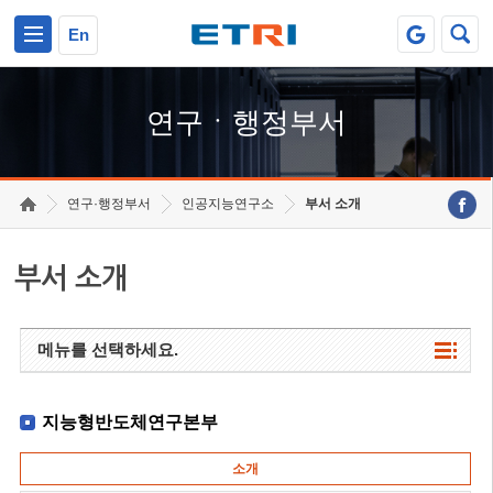
본문 바로가기
주요메뉴 바로가기
하단메뉴 바로가기
En
연구ㆍ행정부서
연구·행정부서
인공지능연구소
부서 소개
부서 소개
메뉴를 선택하세요.
지능형반도체연구본부
소개