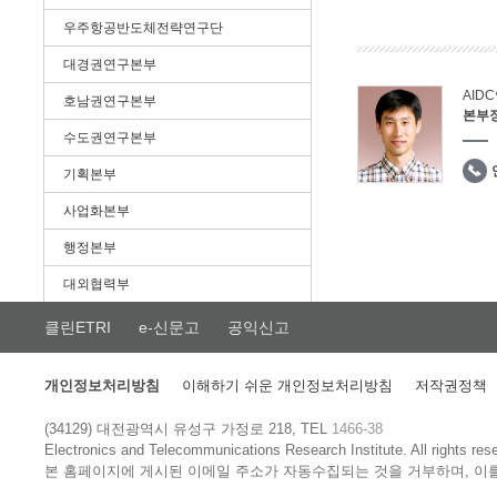
우주항공반도체전략연구단
대경권연구본부
AID
호남권연구본부
본부
수도권연구본부
기획본부
사업화본부
행정본부
대외협력부
클린ETRI
e-신문고
공익신고
개인정보처리방침
이해하기 쉬운 개인정보처리방침
저작권정책
(34129) 대전광역시 유성구 가정로 218, TEL
1466-38
Electronics and Telecommunications Research Institute.
All rights res
본 홈페이지에 게시된 이메일 주소가 자동수집되는 것을 거부하며, 이