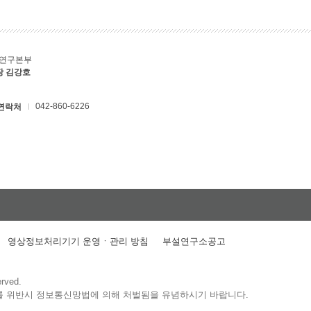
C연구본부
장 김강호
042-860-6226
연락처
영상정보처리기기 운영ㆍ관리 방침
부설연구소공고
erved.
를 위반시 정보통신망법에 의해 처벌됨을 유념하시기 바랍니다.