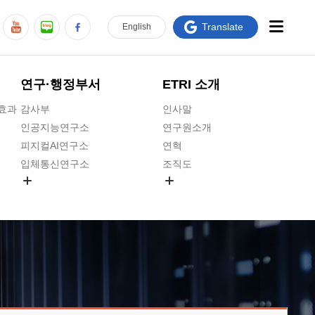
Translate
En
glish
연구·행정부서
ETRI 소개
급효과
감사부
인사말
인공지능연구소
연구원소개
피지컬AI연구소
연혁
입체통신연구소
조직도
공간미디어연구소
기타 공개정보
ADX융합연구소
원규 제·개정 예고
ICT전략연구소
연구원 고객헌장
인공지능안전연구소
ETRI CI
우주항공반도체전략연구단
주요업무연락처
대경권연구본부
찾아오시는길
호남권연구본부