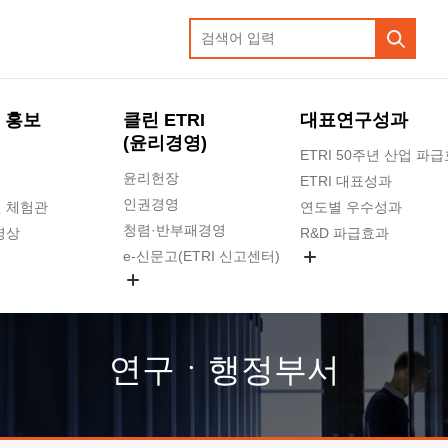
 홍보
클린 ETRI
대표연구성과
(윤리경영)
ETRI 50주년 산업 파
윤리헌장
ETRI 대표성과
인권경영
 체험관
연도별 우수성과
청렴·반부패경영
영상
R&D 파급효과
e-신문고(ETRI 신고센터)
지식공유플랫폼
공익신고
청렴포털 신고
고객의소리
연구ㆍ행정부서
수의계약 현황
부패징계 현황
감사결과공개