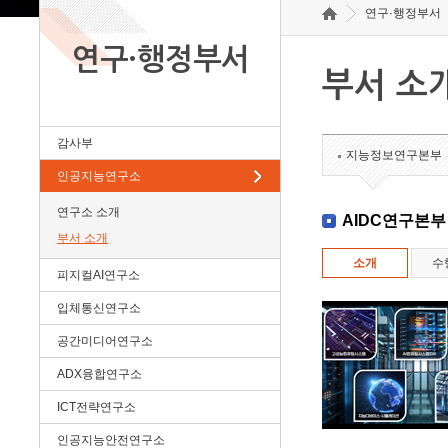
연구·행정부서
연구·행정부서
부서 소
감사부
지능정보연구본부
인공지능연구소
연구소 소개
AIDC연구본부
부서 소개
소개
수
피지컬AI연구소
입체통신연구소
공간미디어연구소
ADX융합연구소
ICT전략연구소
인공지능안전연구소