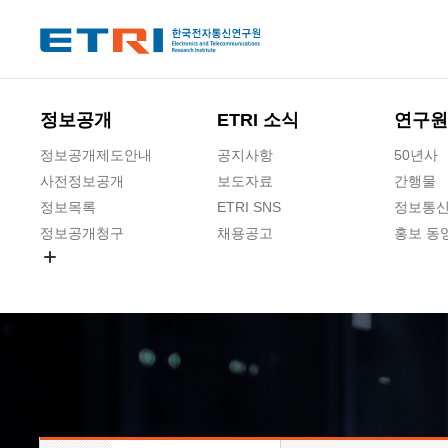
본문 바로가기
주요메뉴 바로가기
하단메뉴 바로가기
정보공개
ETRI 소식
연구원
정보공개제도안내
공지사항
50년사
사전정보공개
보도자료
간행물
정보목록
ETRI SNS
정보통신
정보공개청구
채용공고
홍보 동
경영공시
공공데이터개방
사업실명제