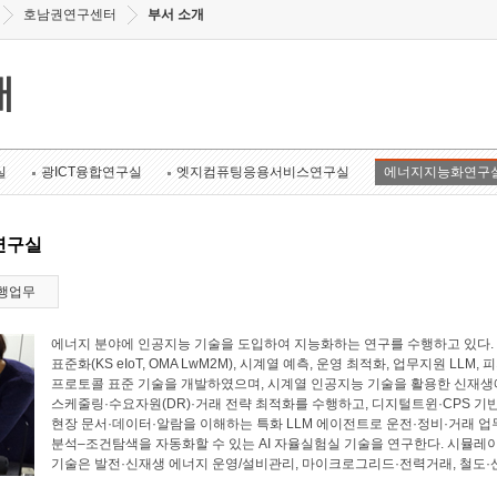
호남권연구센터
부서 소개
개
실
광ICT융합연구실
엣지컴퓨팅응용서비스연구실
에너지지능화연구
연구실
행업무
에너지 분야에 인공지능 기술을 도입하여 지능화하는 연구를 수행하고 있다. 에너
표준화(KS eIoT, OMA LwM2M), 시계열 예측, 운영 최적화, 업무지원 LL
프로토콜 표준 기술을 개발하였으며, 시계열 인공지능 기술을 활용한 신재생에
스케줄링·수요자원(DR)·거래 전략 최적화를 수행하고, 디지털트윈·CPS 기
현장 문서·데이터·알람을 이해하는 특화 LLM 에이전트로 운전·정비·거래 업
분석–조건탐색을 자동화할 수 있는 AI 자율실험실 기술을 연구한다. 시뮬레
기술은 발전·신재생 에너지 운영/설비관리, 마이크로그리드·전력거래, 철도·