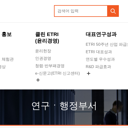
 홍보
클린 ETRI
대표연구성과
(윤리경영)
ETRI 50주년 산업 파
윤리헌장
ETRI 대표성과
인권경영
 체험관
연도별 우수성과
청렴·반부패경영
영상
R&D 파급효과
e-신문고(ETRI 신고센터)
지식공유플랫폼
공익신고
청렴포털 신고
고객의소리
연구ㆍ행정부서
수의계약 현황
부패징계 현황
감사결과공개