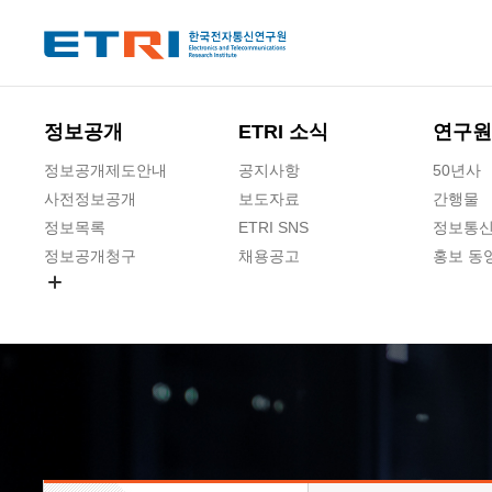
본문 바로가기
주요메뉴 바로가기
하단메뉴 바로가기
정보공개
ETRI 소식
연구원
정보공개제도안내
공지사항
50년사
사전정보공개
보도자료
간행물
정보목록
ETRI SNS
정보통신
정보공개청구
채용공고
홍보 동
경영공시
공공데이터개방
사업실명제