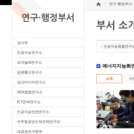
연구·행정부서
연구·행정부서
부서 소
감사부
인공지능융합연구
인공지능연구소
피지컬AI연구소
에너지지능화
입체통신연구소
소개
수
공간미디어연구소
ADX융합연구소
ICT전략연구소
인공지능안전연구소
우주항공반도체전략연구단
대경권연구본부