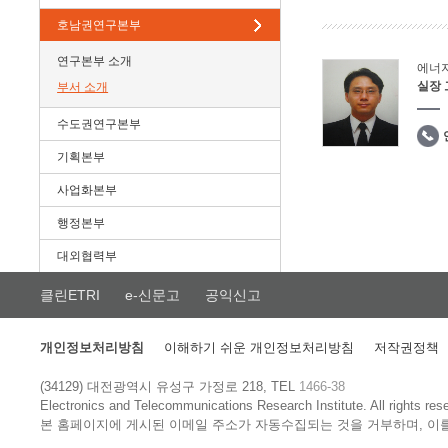
호남권연구본부
연구본부 소개
에너
실장
부서 소개
수도권연구본부
기획본부
사업화본부
행정본부
대외협력부
클린ETRI
e-신문고
공익신고
개인정보처리방침
이해하기 쉬운 개인정보처리방침
저작권정책
(34129) 대전광역시 유성구 가정로 218, TEL
1466-38
Electronics and Telecommunications Research Institute.
All rights res
본 홈페이지에 게시된 이메일 주소가 자동수집되는 것을 거부하며, 이