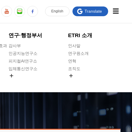
Translate
En
glish
연구·행정부서
ETRI 소개
급효과
감사부
인사말
인공지능연구소
연구원소개
피지컬AI연구소
연혁
입체통신연구소
조직도
공간미디어연구소
기타 공개정보
ADX융합연구소
원규 제·개정 예고
ICT전략연구소
연구원 고객헌장
인공지능안전연구소
ETRI CI
우주항공반도체전략연구단
주요업무연락처
대경권연구본부
찾아오시는길
호남권연구본부