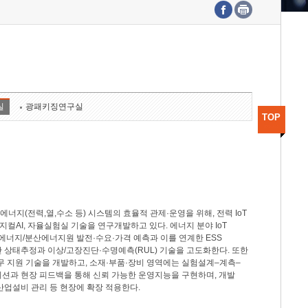
수도권연구본부
기획본부
사업화본부
행정본부
대외협력부
실
광패키징연구실
TOP
지(전력,열,수소 등) 시스템의 효율적 관제·운영을 위해, 전력 IoT
M, 피지컬AI, 자율실험실 기술을 연구개발하고 있다. 에너지 분야 IoT
너지/분산에너지원 발전·수요·가격 예측과 이를 연계한 ESS
반 상태추정과 이상/고장진단·수명예측(RUL) 기술을 고도화한다. 또한
무 지원 기술을 개발하고, 소재·부품·장비 영역에는 실험설계–계측–
이션과 현장 피드백을 통해 신뢰 가능한 운영지능을 구현하며, 개발
산업설비 관리 등 현장에 확장 적용한다.