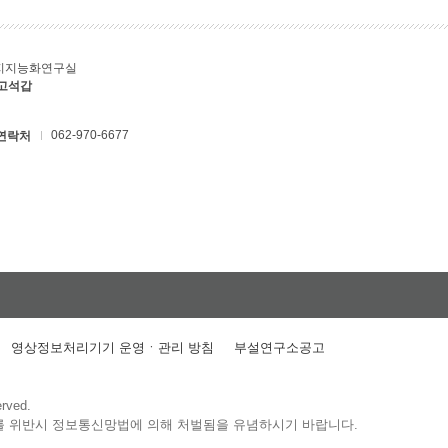
지지능화연구실
 고석갑
062-970-6677
연락처
영상정보처리기기 운영ㆍ관리 방침
부설연구소공고
erved.
를 위반시 정보통신망법에 의해 처벌됨을 유념하시기 바랍니다.