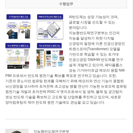
수행업무
AI반도체는 성장 가능성이 크며,
글로벌 시장을 선도할 수 있는
분야입니다.
지능형반도체연구본부는 인간의
지능을 달성하기 위한 디지털
신경망의 절정에 이른 인공신경망인
트랜스포머(Transformer) 모델을
기반으로 학습할 수 있는 초거대
인공신경망 SW/HW 반도체를 연구·
설계·개발하고 있으며, 페타플롭스
성능 기가바이트급 메모리 융합 NM-
PIM 프로세서 반도체 원천기술 확보를 목표로 연구하고 있습니다. 또한,
기존의 폰노이만 컴퓨팅 한계를 극복하기 위해 메모리와 연산 기능이 융합된
뇌신경망을 모사하여 초저전력·초고성능 병렬 연산이 가능한 뉴로모픽 컴퓨팅
원천기술 개발과 초저전력 RISC-V 엣지프로세서 및 생체, 물체 및 공간탐지
센싱 반도체 기술을 확보하고 고도화 및 산업화를 추진하고 있으며, 새로운
양자컴퓨팅의 제어 반도체 원천 기술에도 관심을 갖고 있습니다.
지능형반도체연구본부