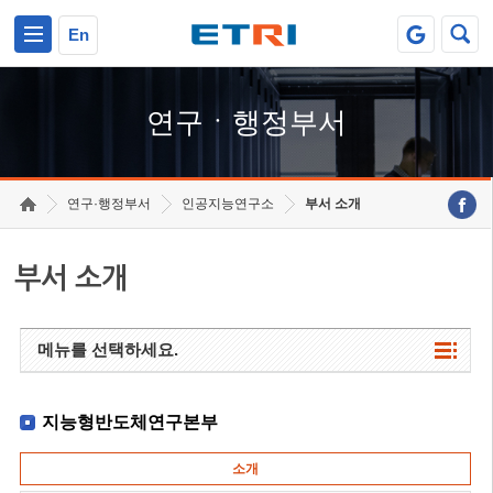
본문 바로가기
주요메뉴 바로가기
하단메뉴 바로가기
En
연구ㆍ행정부서
연구·행정부서
인공지능연구소
부서 소개
부서 소개
메뉴를 선택하세요.
지능형반도체연구본부
소개