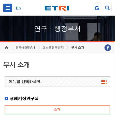
본문 바로가기
주요메뉴 바로가기
하단메뉴 바로가기
En
연구ㆍ행정부서
연구·행정부서
호남권연구센터
부서 소개
부서 소개
메뉴를 선택하세요.
광패키징연구실
소개