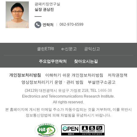
광패키징연구실
실장 권상진
062-970-6599
연락처
클린ETRI
e-신문고
공익신고
주요업무연락처
찾아오시는길
개인정보처리방침
이해하기 쉬운 개인정보처리방침
저작권정책
영상정보처리기기 운영ㆍ관리 방침
부설연구소공고
(34129) 대전광역시 유성구 가정로 218, TEL
1466-38
Electronics and Telecommunications Research Institute.
All rights reserved.
본 홈페이지에 게시된 이메일 주소가 자동수집되는 것을 거부하며, 이를 위반시
정보통신망법에 의해 처벌됨을 유념하시기 바랍니다.