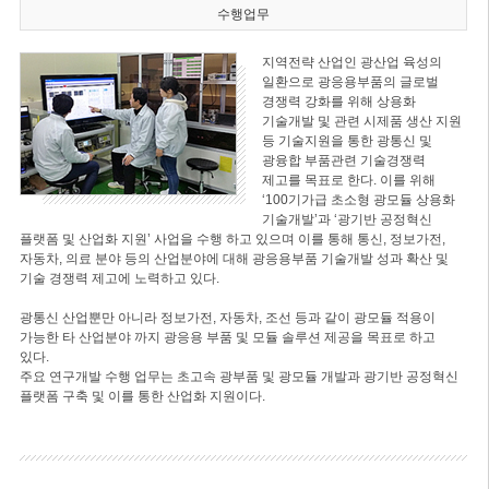
수행업무
지역전략 산업인 광산업 육성의
일환으로 광응용부품의 글로벌
경쟁력 강화를 위해 상용화
기술개발 및 관련 시제품 생산 지원
등 기술지원을 통한 광통신 및
광융합 부품관련 기술경쟁력
제고를 목표로 한다. 이를 위해
‘100기가급 초소형 광모듈 상용화
기술개발’과 ‘광기반 공정혁신
플랫폼 및 산업화 지원’ 사업을 수행 하고 있으며 이를 통해 통신, 정보가전,
자동차, 의료 분야 등의 산업분야에 대해 광응용부품 기술개발 성과 확산 및
기술 경쟁력 제고에 노력하고 있다.
광통신 산업뿐만 아니라 정보가전, 자동차, 조선 등과 같이 광모듈 적용이
가능한 타 산업분야 까지 광응용 부품 및 모듈 솔루션 제공을 목표로 하고
있다.
주요 연구개발 수행 업무는 초고속 광부품 및 광모듈 개발과 광기반 공정혁신
플랫폼 구축 및 이를 통한 산업화 지원이다.