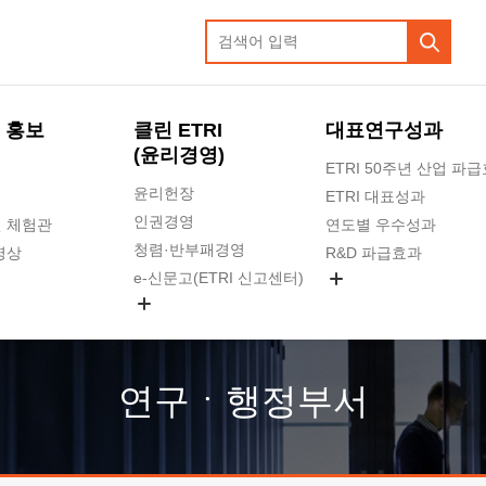
 홍보
클린 ETRI
대표연구성과
(윤리경영)
ETRI 50주년 산업 파
윤리헌장
ETRI 대표성과
인권경영
 체험관
연도별 우수성과
청렴·반부패경영
영상
R&D 파급효과
e-신문고(ETRI 신고센터)
지식공유플랫폼
공익신고
청렴포털 신고
고객의소리
연구ㆍ행정부서
수의계약 현황
부패징계 현황
감사결과공개