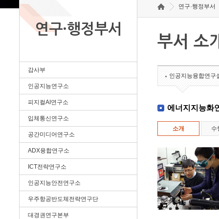
연구·행정부서
연구·행정부서
부서 소
감사부
인공지능융합연구
인공지능연구소
피지컬AI연구소
에너지지능화
입체통신연구소
소개
수
공간미디어연구소
ADX융합연구소
ICT전략연구소
인공지능안전연구소
우주항공반도체전략연구단
대경권연구본부