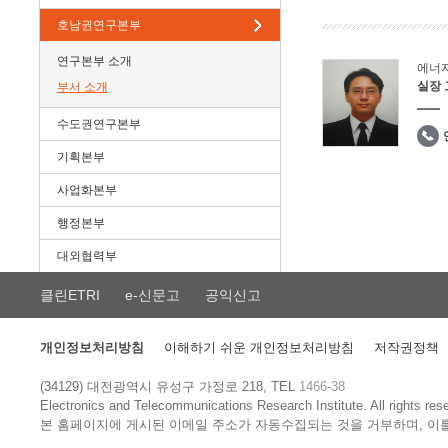
호남권연구본부
연구본부 소개
에너
실장
부서 소개
수도권연구본부
기획본부
사업화본부
행정본부
대외협력부
클린ETRI
e-신문고
공익신고
개인정보처리방침
이해하기 쉬운 개인정보처리방침
저작권정책
(34129) 대전광역시 유성구 가정로 218, TEL
1466-38
Electronics and Telecommunications Research Institute.
All rights res
본 홈페이지에 게시된 이메일 주소가 자동수집되는 것을 거부하며, 이