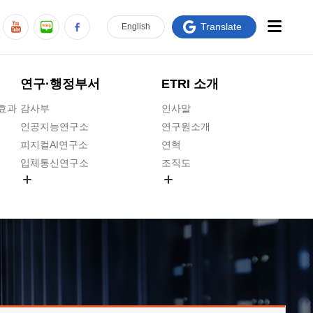
Translate
En
glish
연구·행정부서
ETRI 소개
급효과
감사부
인사말
인공지능연구소
연구원소개
피지컬AI연구소
연혁
입체통신연구소
조직도
공간미디어연구소
기타 공개정보
ADX융합연구소
원규 제·개정 예고
ICT전략연구소
연구원 고객헌장
인공지능안전연구소
ETRI CI
우주항공반도체전략연구단
주요업무연락처
대경권연구본부
찾아오시는길
호남권연구본부