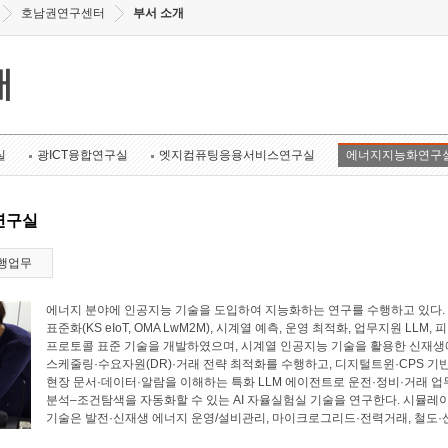
호남권연구센터
부서 소개
개
실
광ICT융합연구실
엣지컴퓨팅응용서비스연구실
에너지지능화연구
연구실
행업무
에너지 분야에 인공지능 기술을 도입하여 지능화하는 연구를 수행하고 있다. 에너
표준화(KS eIoT, OMA LwM2M), 시계열 예측, 운영 최적화, 업무지원 LL
프로토콜 표준 기술을 개발하였으며, 시계열 인공지능 기술을 활용한 신재생에
스케줄링·수요자원(DR)·거래 전략 최적화를 수행하고, 디지털트윈·CPS 기
현장 문서·데이터·알람을 이해하는 특화 LLM 에이전트로 운전·정비·거래 업
분석–조건탐색을 자동화할 수 있는 AI 자율실험실 기술을 연구한다. 시뮬레
기술은 발전·신재생 에너지 운영/설비관리, 마이크로그리드·전력거래, 철도·