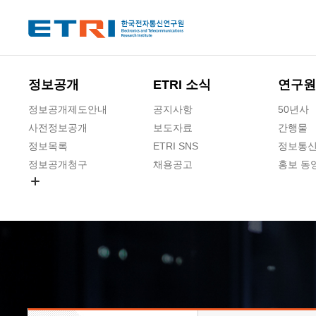
본문 바로가기
주요메뉴 바로가기
하단메뉴 바로가기
정보공개
ETRI 소식
연구원
정보공개제도안내
공지사항
50년사
사전정보공개
보도자료
간행물
정보목록
ETRI SNS
정보통신
정보공개청구
채용공고
홍보 동
경영공시
공공데이터개방
사업실명제