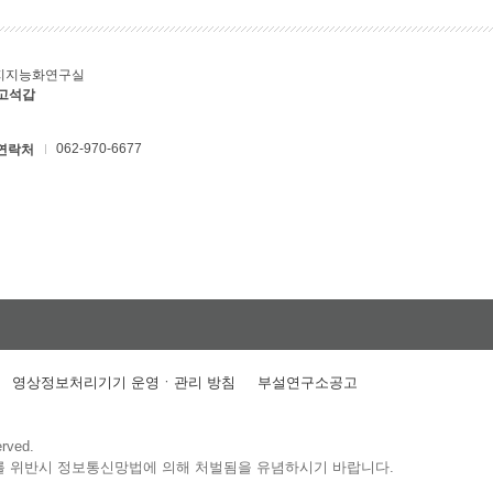
지지능화연구실
 고석갑
062-970-6677
연락처
영상정보처리기기 운영ㆍ관리 방침
부설연구소공고
erved.
를 위반시 정보통신망법에 의해 처벌됨을 유념하시기 바랍니다.