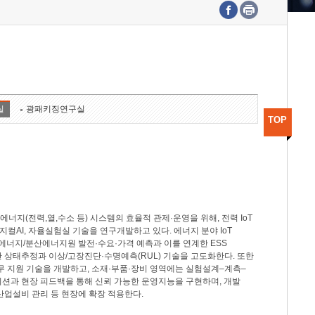
수도권연구본부
기획본부
사업화본부
행정본부
대외협력부
실
광패키징연구실
TOP
지(전력,열,수소 등) 시스템의 효율적 관제·운영을 위해, 전력 IoT
M, 피지컬AI, 자율실험실 기술을 연구개발하고 있다. 에너지 분야 IoT
너지/분산에너지원 발전·수요·가격 예측과 이를 연계한 ESS
반 상태추정과 이상/고장진단·수명예측(RUL) 기술을 고도화한다. 또한
무 지원 기술을 개발하고, 소재·부품·장비 영역에는 실험설계–계측–
이션과 현장 피드백을 통해 신뢰 가능한 운영지능을 구현하며, 개발
산업설비 관리 등 현장에 확장 적용한다.