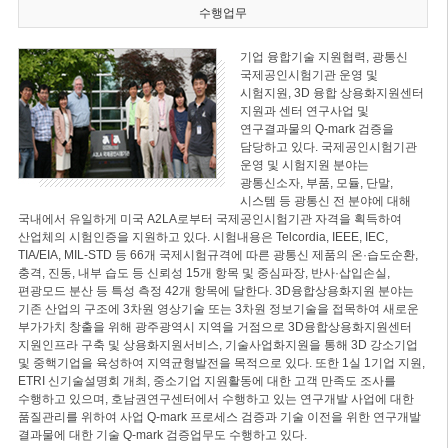
수행업무
기업 융합기술 지원협력, 광통신
국제공인시험기관 운영 및
시험지원, 3D 융합 상용화지원센터
지원과 센터 연구사업 및
연구결과물의 Q-mark 검증을
담당하고 있다. 국제공인시험기관
운영 및 시험지원 분야는
광통신소자, 부품, 모듈, 단말,
시스템 등 광통신 전 분야에 대해
국내에서 유일하게 미국 A2LA로부터 국제공인시험기관 자격을 획득하여
산업체의 시험인증을 지원하고 있다. 시험내용은 Telcordia, IEEE, IEC,
TIA/EIA, MIL-STD 등 66개 국제시험규격에 따른 광통신 제품의 온·습도순환,
충격, 진동, 내부 습도 등 신뢰성 15개 항목 및 중심파장, 반사·삽입손실,
편광모드 분산 등 특성 측정 42개 항목에 달한다. 3D융합상용화지원 분야는
기존 산업의 구조에 3차원 영상기술 또는 3차원 정보기술을 접목하여 새로운
부가가치 창출을 위해 광주광역시 지역을 거점으로 3D융합상용화지원센터
지원인프라 구축 및 상용화지원서비스, 기술사업화지원을 통해 3D 강소기업
및 중핵기업을 육성하여 지역균형발전을 목적으로 있다. 또한 1실 1기업 지원,
ETRI 신기술설명회 개최, 중소기업 지원활동에 대한 고객 만족도 조사를
수행하고 있으며, 호남권연구센터에서 수행하고 있는 연구개발 사업에 대한
품질관리를 위하여 사업 Q-mark 프로세스 검증과 기술 이전을 위한 연구개발
결과물에 대한 기술 Q-mark 검증업무도 수행하고 있다.