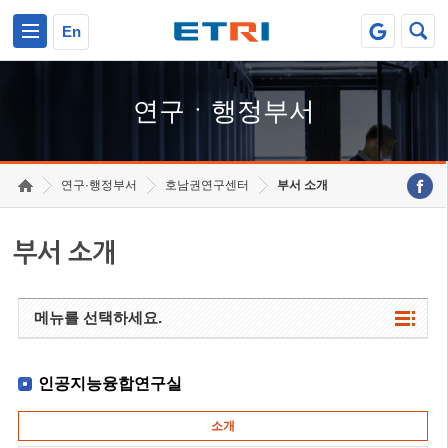
본문 바로가기
주요메뉴 바로가기
하단메뉴 바로가기
En
연구ㆍ행정부서
연구·행정부서
호남권연구센터
부서 소개
부서 소개
메뉴를 선택하세요.
인공지능융합연구실
소개