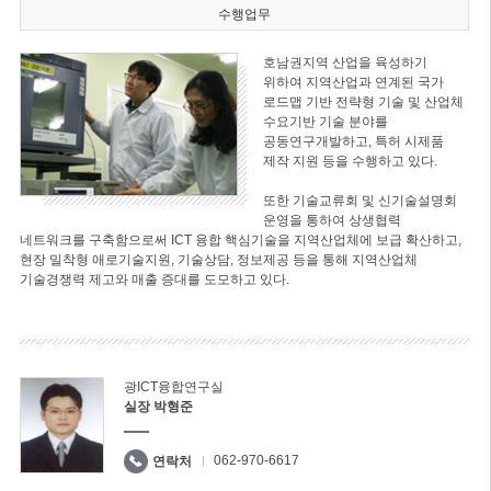
수행업무
호남권지역 산업을 육성하기
위하여 지역산업과 연계된 국가
로드맵 기반 전략형 기술 및 산업체
수요기반 기술 분야를
공동연구개발하고, 특허 시제품
제작 지원 등을 수행하고 있다.
또한 기술교류회 및 신기술설명회
운영을 통하여 상생협력
네트워크를 구축함으로써 ICT 융합 핵심기술을 지역산업체에 보급 확산하고,
현장 밀착형 애로기술지원, 기술상담, 정보제공 등을 통해 지역산업체
기술경쟁력 제고와 매출 증대를 도모하고 있다.
광ICT융합연구실
실장 박형준
062-970-6617
연락처