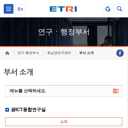
본문 바로가기
주요메뉴 바로가기
하단메뉴 바로가기
En
연구ㆍ행정부서
연구·행정부서
호남권연구센터
부서 소개
부서 소개
메뉴를 선택하세요.
광ICT융합연구실
소개