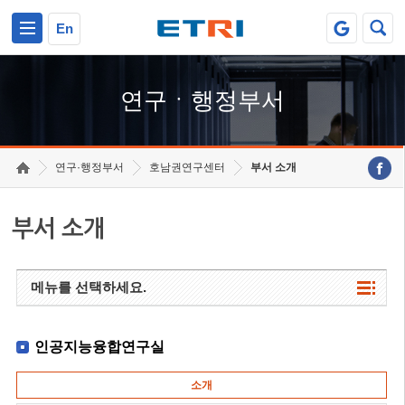
본문 바로가기
주요메뉴 바로가기
하단메뉴 바로가기
En
연구ㆍ행정부서
연구·행정부서
호남권연구센터
부서 소개
부서 소개
메뉴를 선택하세요.
인공지능융합연구실
소개