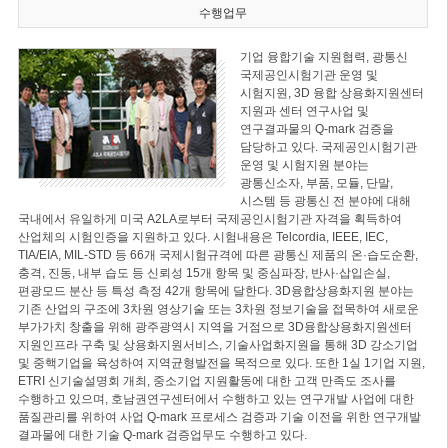
수행업무
기업 융합기술 지원협력, 광통신
국제공인시험기관 운영 및
시험지원, 3D 융합 상용화지원센터
지원과 센터 연구사업 및
연구결과물의 Q-mark 검증을
담당하고 있다. 국제공인시험기관
운영 및 시험지원 분야는
광통신소자, 부품, 모듈, 단말,
시스템 등 광통신 전 분야에 대해
국내에서 유일하게 미국 A2LA로부터 국제공인시험기관 자격을 획득하여
산업체의 시험인증을 지원하고 있다. 시험내용은 Telcordia, IEEE, IEC,
TIA/EIA, MIL-STD 등 66개 국제시험규격에 따른 광통신 제품의 온·습도순환,
충격, 진동, 내부 습도 등 신뢰성 15개 항목 및 중심파장, 반사·삽입손실,
편광모드 분산 등 특성 측정 42개 항목에 달한다. 3D융합상용화지원 분야는
기존 산업의 구조에 3차원 영상기술 또는 3차원 정보기술을 접목하여 새로운
부가가치 창출을 위해 광주광역시 지역을 거점으로 3D융합상용화지원센터
지원인프라 구축 및 상용화지원서비스, 기술사업화지원을 통해 3D 강소기업
및 중핵기업을 육성하여 지역균형발전을 목적으로 있다. 또한 1실 1기업 지원,
ETRI 신기술설명회 개최, 중소기업 지원활동에 대한 고객 만족도 조사를
수행하고 있으며, 호남권연구센터에서 수행하고 있는 연구개발 사업에 대한
품질관리를 위하여 사업 Q-mark 프로세스 검증과 기술 이전을 위한 연구개발
결과물에 대한 기술 Q-mark 검증업무도 수행하고 있다.