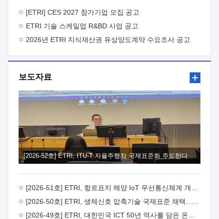
바랍니다.
2026년 8월 한국전자통신연구원장
1. 추진개요

추진목적: ETRI 인력을 기업현장에 파견. 기술지원을
[ETRI] CES 2027 참가기업 모집 공고
실시함으로써 ETRI 개발기술의 사업화를 지원하여
ETRI 기술 스케일업 R&BD 사업 공고
사업화성과를 극대화하고, 지원기업을 강견기업으로 육성하고자
함.
2026년 ETRI 지식재산권 유상양도계약 수요조사 공고
 신청자격: ETRI 협력기업 및 일반 ICT 중소기업*
협력기업: ETRI 창업/연구소기업, 기술이전/출자기업 등 ETRI
개발기술을 사업화하고자 하는 기업
 파견기간: 1년 이상
[최대 3년까지 연속지원 가능]* 연속지원은 지원완료 시점에서
보도자료
당해 지원실적과 차기 지원계획을 평가하여 결정
 기업부담:
연구인력 연봉기준 30 ~ 40%* (1년차) 연봉의 30%, (2 ~ 3년차)
연봉의 40%
 추진일정(1)희망기업 신청/접수(2)희망인력-
희망기업 매칭(3)현장조사/ 선정(심의)(4)협약체결(5)
기업파견8월 3일 ~ 14일
8월 17일 ~ 26일
9월초순
9월 중순
10월 이후* 상기일정은 희망인력-희망기업간 매칭 원활시를
가정한 것으로 상황에 따라 상당기간 일정이 지연될 수 있음. **
(1)희망인력-희망기업간 적합성이 낮다고 판단되거나, (2)
희망인력이 파견의사를 철회할 경우 후속 절차가 진행되지 않을
[2026-52호] ETRI, ITU-T 자율주행차 국제표준화 주도한다
수 있음.2. 현장지원 희망인력 및 상세이력
 희망인력
목록기술분야연구인력번호지원가능 기술반도체/
전자소자A반도체 소자(trasistor/diode) 제작 공정 전자소자 제작
[2026-51호] ETRI, 항로표지 해양 IoT 무선통신체계 개발 나선다
공정(FET / SBD 등 )유기물 반도체 소재 및 소자 설계, 합성 및
제작바이오센서 설계/제작토양/수질/가스 센서 설계/
[2026-50호] ETRI, 생체신호 압축기술 국제표준 채택...의료 AI 시대 연다
제작광소자응용B광 센서 및 응용 시스템시스템 제어 및 데이터
[2026-49호] ETRI, 대한민국 ICT 50년 역사를 담은 온라인 50년사 공개
처리FPGA 제어, VHDL 프로그램 개발Labview, Python, C