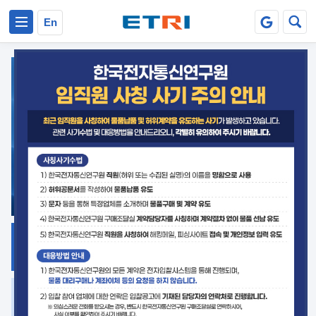
본문 바로가기
주요메뉴 바로가기
En
지식공유
ETRI 오픈소스
플랫폼
거버넌스 대응
발간자료