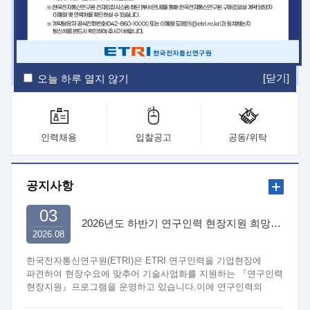
ETRI Insight
ETRI Journal
전자통신동향분석
ETRI 웹진
ETRI 간행물
전자도서관
[닫기]
오늘 하루 열지 않기
인력채용
입찰공고
공동/위탁
공지사항
03
2026년도 하반기 연구인력 현장지원 희망기업 신청/접수
2026.08
한국전자통신연구원(ETRI)은 ETRI 연구인력을 기업현장에
파견하여 현장수요에 맞추어 기술사업화를 지원하는 『연구인력
현장지원』프로그램을 운영하고 있습니다.이에 연구인력의
지원을 희망하는 중소.중견기업에서는 신청하여 주시기