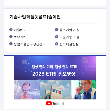
프로그램 개발
 상세이력ㅇ(붙 임1) 대상인력 A 상세이력ㅇ(붙
임2) 대상인력 B 상세이력
3. 신청방법 및 향후일정 등

신청방법: 이메일 (verdi@etri.re.kr)* <별첨양식>을 작성하여
기술사업화플랫폼/기술이전
제출
 문 의 처: ETRI사업화본부 기업성장지원부
기업성장지원전략실ㅇ오경석 책임 연구원 (T. 042-860-5076,
verdi@etri.re.kr)
 제출양식
ㅇ(별첨양식) ETRI연구인력
기술예고
중소기업 지원
현장지원 신청서 (기업)
보유특허
이전가능 기술
융합기술연구생산센터
반도체실험실