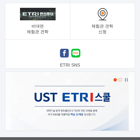
비대면
체험관 견학
체험관 견학
신청
ETRI SNS