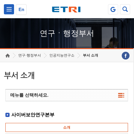
본문 바로가기
주요메뉴 바로가기
하단메뉴 바로가기
En
연구ㆍ행정부서
연구·행정부서
인공지능연구소
부서 소개
부서 소개
메뉴를 선택하세요.
사이버보안연구본부
소개