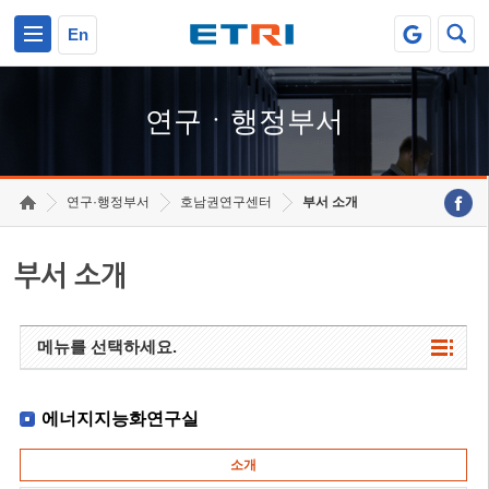
본문 바로가기
주요메뉴 바로가기
하단메뉴 바로가기
En
연구ㆍ행정부서
연구·행정부서
호남권연구센터
부서 소개
부서 소개
메뉴를 선택하세요.
에너지지능화연구실
소개