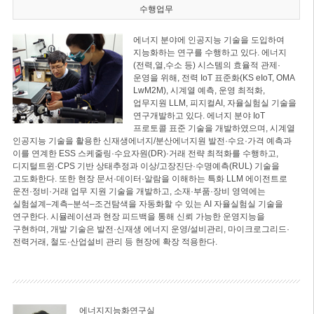
수행업무
에너지 분야에 인공지능 기술을 도입하여
지능화하는 연구를 수행하고 있다. 에너지
(전력,열,수소 등) 시스템의 효율적 관제·
운영을 위해, 전력 IoT 표준화(KS eIoT, OMA
LwM2M), 시계열 예측, 운영 최적화,
업무지원 LLM, 피지컬AI, 자율실험실 기술을
연구개발하고 있다. 에너지 분야 IoT
프로토콜 표준 기술을 개발하였으며, 시계열
인공지능 기술을 활용한 신재생에너지/분산에너지원 발전·수요·가격 예측과
이를 연계한 ESS 스케줄링·수요자원(DR)·거래 전략 최적화를 수행하고,
디지털트윈·CPS 기반 상태추정과 이상/고장진단·수명예측(RUL) 기술을
고도화한다. 또한 현장 문서·데이터·알람을 이해하는 특화 LLM 에이전트로
운전·정비·거래 업무 지원 기술을 개발하고, 소재·부품·장비 영역에는
실험설계–계측–분석–조건탐색을 자동화할 수 있는 AI 자율실험실 기술을
연구한다. 시뮬레이션과 현장 피드백을 통해 신뢰 가능한 운영지능을
구현하며, 개발 기술은 발전·신재생 에너지 운영/설비관리, 마이크로그리드·
전력거래, 철도·산업설비 관리 등 현장에 확장 적용한다.
에너지지능화연구실