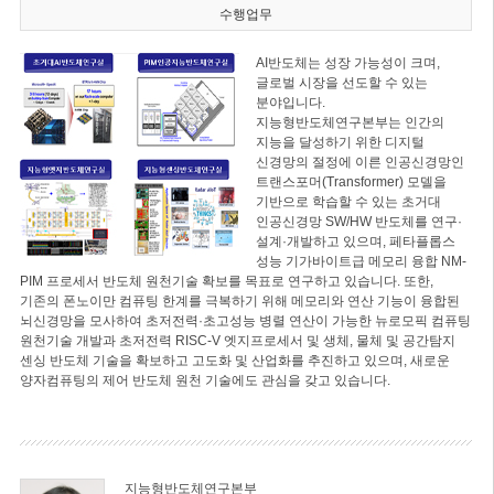
수행업무
AI반도체는 성장 가능성이 크며,
글로벌 시장을 선도할 수 있는
분야입니다.
지능형반도체연구본부는 인간의
지능을 달성하기 위한 디지털
신경망의 절정에 이른 인공신경망인
트랜스포머(Transformer) 모델을
기반으로 학습할 수 있는 초거대
인공신경망 SW/HW 반도체를 연구·
설계·개발하고 있으며, 페타플롭스
성능 기가바이트급 메모리 융합 NM-
PIM 프로세서 반도체 원천기술 확보를 목표로 연구하고 있습니다. 또한,
기존의 폰노이만 컴퓨팅 한계를 극복하기 위해 메모리와 연산 기능이 융합된
뇌신경망을 모사하여 초저전력·초고성능 병렬 연산이 가능한 뉴로모픽 컴퓨팅
원천기술 개발과 초저전력 RISC-V 엣지프로세서 및 생체, 물체 및 공간탐지
센싱 반도체 기술을 확보하고 고도화 및 산업화를 추진하고 있으며, 새로운
양자컴퓨팅의 제어 반도체 원천 기술에도 관심을 갖고 있습니다.
지능형반도체연구본부