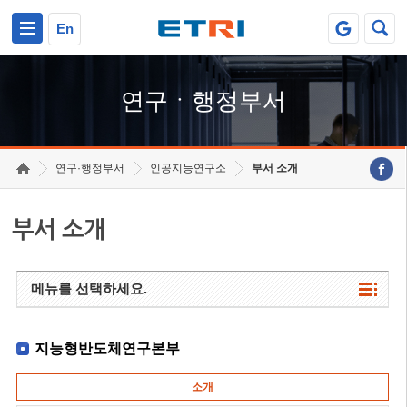
본문 바로가기
주요메뉴 바로가기
하단메뉴 바로가기
En
연구ㆍ행정부서
연구·행정부서
인공지능연구소
부서 소개
부서 소개
메뉴를 선택하세요.
지능형반도체연구본부
소개