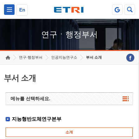
본문 바로가기
주요메뉴 바로가기
하단메뉴 바로가기
En
연구ㆍ행정부서
연구·행정부서
인공지능연구소
부서 소개
부서 소개
메뉴를 선택하세요.
지능형반도체연구본부
소개