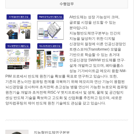
수행업무
AI반도체는 성장 가능성이 크며,
글로벌 시장을 선도할 수 있는
분야입니다.
지능형반도체연구본부는 인간의
지능을 달성하기 위한 디지털
신경망의 절정에 이른 인공신경망인
트랜스포머(Transformer) 모델을
기반으로 학습할 수 있는 초거대
인공신경망 SW/HW 반도체를 연구·
설계·개발하고 있으며, 페타플롭스
성능 기가바이트급 메모리 융합 NM-
PIM 프로세서 반도체 원천기술 확보를 목표로 연구하고 있습니다. 또한,
기존의 폰노이만 컴퓨팅 한계를 극복하기 위해 메모리와 연산 기능이 융합된
뇌신경망을 모사하여 초저전력·초고성능 병렬 연산이 가능한 뉴로모픽 컴퓨팅
원천기술 개발과 초저전력 RISC-V 엣지프로세서 및 생체, 물체 및 공간탐지
센싱 반도체 기술을 확보하고 고도화 및 산업화를 추진하고 있으며, 새로운
양자컴퓨팅의 제어 반도체 원천 기술에도 관심을 갖고 있습니다.
지능형반도체연구본부