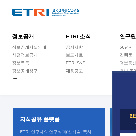
본문 바로가기
주요메뉴 바로가기
정보공개
ETRI 소식
연구원
정보공개제도안내
공지사항
50년사
사전정보공개
보도자료
간행물
정보목록
ETRI SNS
정보통신
정보공개청구
채용공고
홍보 동
경영공시
공공데이터개방
사업실명제
지식공유
플랫폼
ETRI 연구자의 연구성과(신기술, 특허,