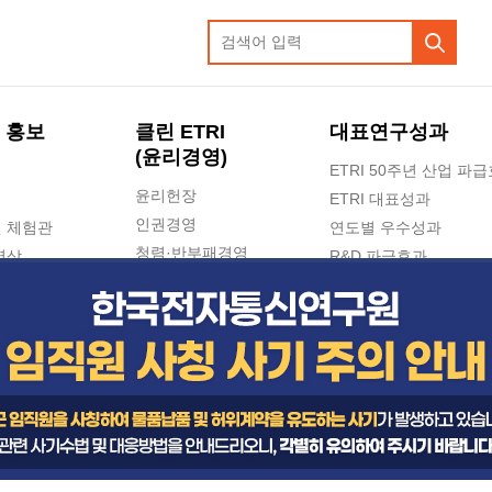
 홍보
클린 ETRI
대표연구성과
(윤리경영)
ETRI 50주년 산업 파
윤리헌장
ETRI 대표성과
인권경영
 체험관
연도별 우수성과
청렴·반부패경영
영상
R&D 파급효과
e-신문고(ETRI 신고센터)
지식공유플랫폼
공익신고
청렴포털 신고
고객의소리
수의계약 현황
부패징계 현황
감사결과공개