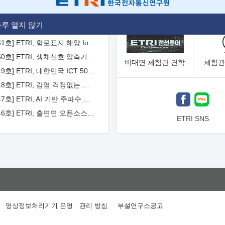
[2026-52호] ETRI, ITU-T 자율주행차 국제표준화 주도한다
루 열지 않기
[2026-51호] ETRI, 항로표지 해양 IoT 무선통신체계 개발 나선다
[2026-50호] ETRI, 생체신호 압축기술 국제표준 채택...의료 AI 시대 연다
비대면
체험관 견학
체험관
[2026-49호] ETRI, 대한민국 ICT 50년 역사를 담은 온라인 50년사 공개
[2026-48호] ETRI, 감염 걱정없는 공중 터치 인터페이스 시대 연다
[2026-47호] ETRI, AI 기반 주파수 예측기술 국제표준 이끌어
[2026-46호] ETRI, 출연연 오픈소스 협의체 '범출연연'으로 확대 운영
ETRI SNS
영상정보처리기기 운영ㆍ관리 방침
부설연구소공고