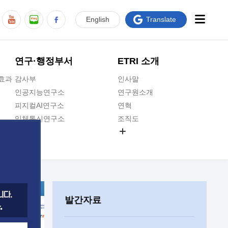
En
glish
Translate
연구·행정부서
ETRI 소개
급효과
감사부
인사말
인공지능연구소
연구원소개
피지컬AI연구소
연혁
입체통신연구소
조직도
공간미디어연구소
기타 공개정보
ADX융합연구소
원규 제·개정 예고
ICT전략연구소
연구원 고객헌장
인공지능안전연구소
ETRI CI
우주항공반도체전략연구단
주요업무연락처
발간자료
대경권연구본부
찾아오시는길
호남권연구본부