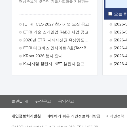
현장수요에 맞추어 기술사업화를 지원하는
『연구인력 현장지원』프로그램을
운영하고 있습니다.이에 연구인력의 지원을
오늘 하
희망하는 중소.중견기업에서는 신청하여
주시기 바랍니다.
2026년 8월
[ETRI] CES 2027 참가기업 모집 공고
한국전자통신연구원장
1. 추진개요

ETRI 기술 스케일업 R&BD 사업 공고
추진목적: ETRI 인력을 기업현장에 파견.
기술지원을 실시함으로써 ETRI 개발기술의
2026년 ETRI 지식재산권 유상양도계약 수요조사 공고
사업화를 지원하여 사업화성과를
ETRI 테크비즈 인사이트 8호(TechBiz Insight Vol.8) 발간
극대화하고, 지원기업을 강견기업으로
육성하고자 함.
 신청자격: ETRI
KRnet 2026 행사 안내
협력기업 및 일반 ICT 중소기업* 협력기업:
K-디지털 챌린지_NET 챌린지 캠프 시즌13 안내
ETRI 창업/연구소기업, 기술이전/출자기업
등 ETRI 개발기술을 사업화하고자 하는
기업
 파견기간: 1년 이상 [최대 3년까지
연속지원 가능]* 연속지원은 지원완료
시점에서 당해 지원실적과 차기 지원계획을
평가하여 결정
 기업부담: 연구인력
연봉기준 30 ~ 40%* (1년차) 연봉의 30%,
클린ETRI
e-신문고
공익신고
(2 ~ 3년차) 연봉의 40%
 추진일정(1)
희망기업 신청/접수(2)희망인력-희망기업
매칭(3)현장조사/ 선정(심의)(4)협약체결
개인정보처리방침
이해하기 쉬운 개인정보처리방침
저작권정책
(5)기업파견8월 3일 ~ 14일
8월 17일 ~
26일
9월초순
9월 중순
10월 이후*