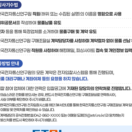
료
기술사업화플랫폼/기술
기술예고
중소기
보유특허
이전가
융합기술연구생산센터
반도