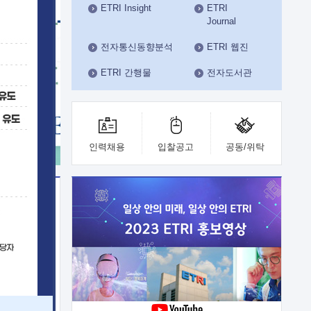
ETRI Insight
ETRI
수도권연구본부
Journal
기획본부
사업화본부
전자통신동향분석
ETRI 웹진
행정본부
ETRI 간행물
전자도서관
대외협력부
인력채용
입찰공고
공동/위탁
이전
업 지원
능 기술
체실험실