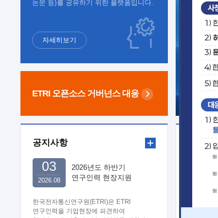
논문 등)를 공유하기 위한 플랫폼입니다.
자세히보기
ETRI 오픈소스
거버넌스 대응
공지사항
보도자
03
2026년도 하반기
연구인력 현장지원
2026.08
희망기업 신청/접수
한국전자통신연구원(ETRI)은 ETRI
연구인력을 기업현장에 파견하여